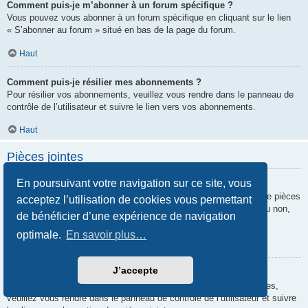
Comment puis-je m’abonner à un forum spécifique ?
Vous pouvez vous abonner à un forum spécifique en cliquant sur le lien
« S’abonner au forum » situé en bas de la page du forum.
Haut
Comment puis-je résilier mes abonnements ?
Pour résilier vos abonnements, veuillez vous rendre dans le panneau de
contrôle de l’utilisateur et suivre le lien vers vos abonnements.
Haut
Pièces jointes
En poursuivant votre navigation sur ce site, vous
Quelles pièces jointes sont autorisées sur ce forum ?
Chaque administrateur peut autoriser ou interdire certains types de pièces
acceptez l’utilisation de cookies vous permettant
jointes. Si vous n’êtes pas certain de savoir ce qui est autorisé ou non,
de bénéficier d’une expérience de navigation
nous vous invitons à contacter un administrateur du forum.
optimale.
En savoir plus…
Haut
J’accepte
Comment puis-je retrouver toutes mes pièces jointes ?
Pour retrouver la liste des pièces jointes que vous avez transférées,
veuillez vous rendre dans le panneau de contrôle de l’utilisateur et suivre