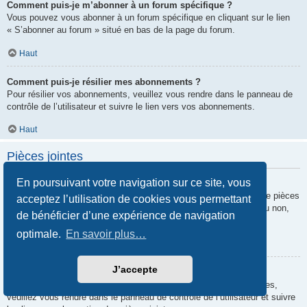
Comment puis-je m’abonner à un forum spécifique ?
Vous pouvez vous abonner à un forum spécifique en cliquant sur le lien
« S’abonner au forum » situé en bas de la page du forum.
Haut
Comment puis-je résilier mes abonnements ?
Pour résilier vos abonnements, veuillez vous rendre dans le panneau de
contrôle de l’utilisateur et suivre le lien vers vos abonnements.
Haut
Pièces jointes
En poursuivant votre navigation sur ce site, vous
Quelles pièces jointes sont autorisées sur ce forum ?
Chaque administrateur peut autoriser ou interdire certains types de pièces
acceptez l’utilisation de cookies vous permettant
jointes. Si vous n’êtes pas certain de savoir ce qui est autorisé ou non,
de bénéficier d’une expérience de navigation
nous vous invitons à contacter un administrateur du forum.
optimale.
En savoir plus…
Haut
J’accepte
Comment puis-je retrouver toutes mes pièces jointes ?
Pour retrouver la liste des pièces jointes que vous avez transférées,
veuillez vous rendre dans le panneau de contrôle de l’utilisateur et suivre