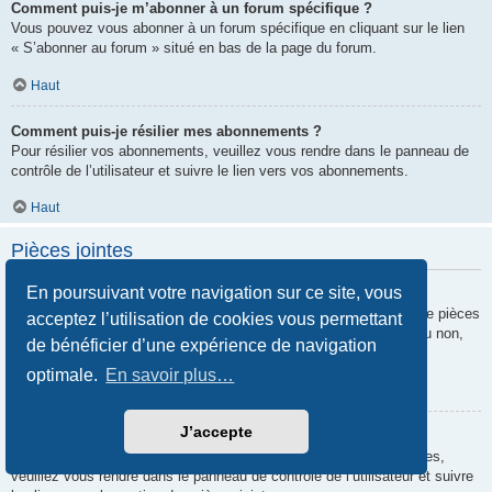
Comment puis-je m’abonner à un forum spécifique ?
Vous pouvez vous abonner à un forum spécifique en cliquant sur le lien
« S’abonner au forum » situé en bas de la page du forum.
Haut
Comment puis-je résilier mes abonnements ?
Pour résilier vos abonnements, veuillez vous rendre dans le panneau de
contrôle de l’utilisateur et suivre le lien vers vos abonnements.
Haut
Pièces jointes
En poursuivant votre navigation sur ce site, vous
Quelles pièces jointes sont autorisées sur ce forum ?
Chaque administrateur peut autoriser ou interdire certains types de pièces
acceptez l’utilisation de cookies vous permettant
jointes. Si vous n’êtes pas certain de savoir ce qui est autorisé ou non,
de bénéficier d’une expérience de navigation
nous vous invitons à contacter un administrateur du forum.
optimale.
En savoir plus…
Haut
J’accepte
Comment puis-je retrouver toutes mes pièces jointes ?
Pour retrouver la liste des pièces jointes que vous avez transférées,
veuillez vous rendre dans le panneau de contrôle de l’utilisateur et suivre