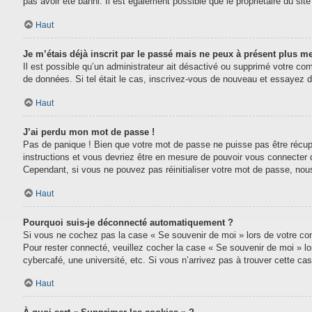
pas avoir été banni. Il est également possible que le propriétaire du site 
Haut
Je m’étais déjà inscrit par le passé mais ne peux à présent plus m
Il est possible qu’un administrateur ait désactivé ou supprimé votre com
de données. Si tel était le cas, inscrivez-vous de nouveau et essayez 
Haut
J’ai perdu mon mot de passe !
Pas de panique ! Bien que votre mot de passe ne puisse pas être récupéré
instructions et vous devriez être en mesure de pouvoir vous connecter
Cependant, si vous ne pouvez pas réinitialiser votre mot de passe, nou
Haut
Pourquoi suis-je déconnecté automatiquement ?
Si vous ne cochez pas la case « Se souvenir de moi » lors de votre conn
Pour rester connecté, veuillez cocher la case « Se souvenir de moi » l
cybercafé, une université, etc. Si vous n’arrivez pas à trouver cette cas
Haut