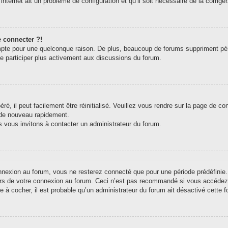
internet ait un problème de configuration et qu’il soit nécessaire de la corriger
e connecter ?!
pte pour une quelconque raison. De plus, beaucoup de forums suppriment périodi
de participer plus activement aux discussions du forum.
, il peut facilement être réinitialisé. Veuillez vous rendre sur la page de c
 de nouveau rapidement.
s vous invitons à contacter un administrateur du forum.
exion au forum, vous ne resterez connecté que pour une période prédéfinie. C
ors de votre connexion au forum. Ceci n’est pas recommandé si vous accédez 
e à cocher, il est probable qu’un administrateur du forum ait désactivé cette fo