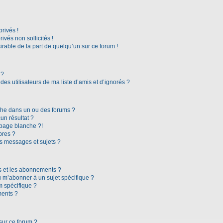
rivés !
vés non sollicités !
irable de la part de quelqu’un sur ce forum !
 ?
es utilisateurs de ma liste d’amis et d’ignorés ?
che dans un ou des forums ?
n résultat ?
page blanche ?!
bres ?
s messages et sujets ?
ris et les abonnements ?
 m’abonner à un sujet spécifique ?
 spécifique ?
ments ?
sur ce forum ?