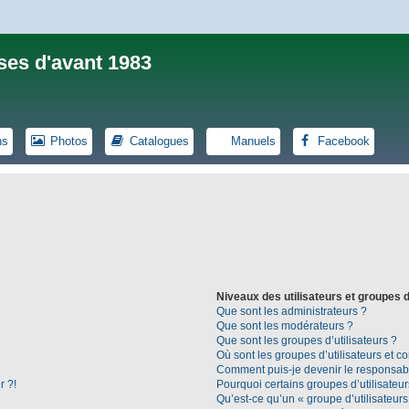
ses d'avant 1983
ns
Photos
Catalogues
Manuels
Facebook
Niveaux des utilisateurs et groupes d
Que sont les administrateurs ?
Que sont les modérateurs ?
Que sont les groupes d’utilisateurs ?
Où sont les groupes d’utilisateurs et c
Comment puis-je devenir le responsable
r ?!
Pourquoi certains groupes d’utilisateu
Qu’est-ce qu’un « groupe d’utilisateurs