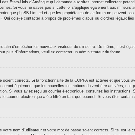
i des États-Unis d’Amérique qui demande aux sites internet collectant poten
ernés. Si vous ne savez pas si cette loi s’applique également aux mineurs â
ez noter que phpBB Limited et que les propriétaires de ce forum ne peuvent pas
n « Qui dois-je contacter à propos de problèmes d’abus ou d’ordres légaux liés
ions afin d’empêcher les nouveaux visiteurs de s’inscrire. De même, il est éga
 Pour plus d’informations, veuillez contacter un administrateur du forum.
se soient corrects. Si la fonctionnalité de la COPPA est activée et que vous a
xigeront également que les nouvelles inscriptions doivent être activées, soit
iption. Si vous aviez reçu un courrier électronique, consultez les instructions
 courrier électronique a été filtré en tant que pourriel. Si vous êtes certain 
 votre nom d’utilisateur et votre mot de passe soient corrects. Si tel est le 