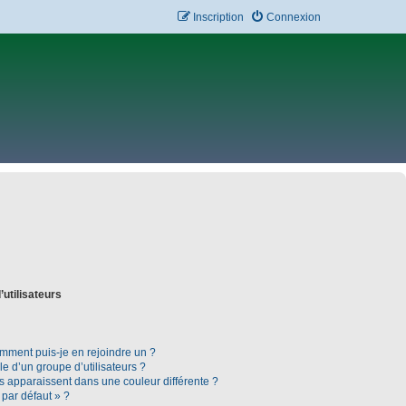
Inscription
Connexion
’utilisateurs
omment puis-je en rejoindre un ?
 d’un groupe d’utilisateurs ?
rs apparaissent dans une couleur différente ?
 par défaut » ?