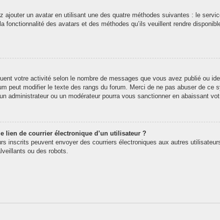
z ajouter un avatar en utilisant une des quatre méthodes suivantes : le service
 fonctionnalité des avatars et des méthodes qu’ils veuillent rendre disponibl
quent votre activité selon le nombre de messages que vous avez publié ou iden
rum peut modifier le texte des rangs du forum. Merci de ne pas abuser de ce
t un administrateur ou un modérateur pourra vous sanctionner en abaissant v
 lien de courrier électronique d’un utilisateur ?
teurs inscrits peuvent envoyer des courriers électroniques aux autres utilisate
veillants ou des robots.