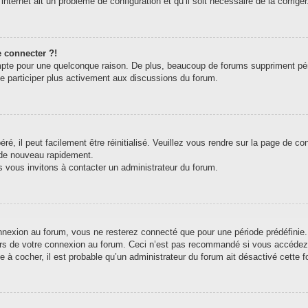
internet ait un problème de configuration et qu’il soit nécessaire de la corriger
e connecter ?!
pte pour une quelconque raison. De plus, beaucoup de forums suppriment périodi
de participer plus activement aux discussions du forum.
, il peut facilement être réinitialisé. Veuillez vous rendre sur la page de c
 de nouveau rapidement.
s vous invitons à contacter un administrateur du forum.
exion au forum, vous ne resterez connecté que pour une période prédéfinie. C
ors de votre connexion au forum. Ceci n’est pas recommandé si vous accédez 
e à cocher, il est probable qu’un administrateur du forum ait désactivé cette fo