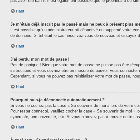
pas avoir été banni. Il est également possible que le propriétaire du site 
Haut
Je m’étais déjà inscrit par le passé mais ne peux à présent plus m
Il est possible qu’un administrateur ait désactivé ou supprimé votre com
de données. Si tel était le cas, inscrivez-vous de nouveau et essayez 
Haut
J’ai perdu mon mot de passe !
Pas de panique ! Bien que votre mot de passe ne puisse pas être récupéré
instructions et vous devriez être en mesure de pouvoir vous connecter
Cependant, si vous ne pouvez pas réinitialiser votre mot de passe, nou
Haut
Pourquoi suis-je déconnecté automatiquement ?
Si vous ne cochez pas la case « Se souvenir de moi » lors de votre conn
Pour rester connecté, veuillez cocher la case « Se souvenir de moi » l
cybercafé, une université, etc. Si vous n’arrivez pas à trouver cette cas
Haut