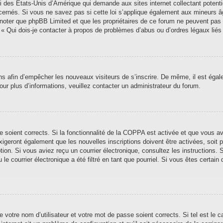
i des États-Unis d’Amérique qui demande aux sites internet collectant poten
ernés. Si vous ne savez pas si cette loi s’applique également aux mineurs â
ez noter que phpBB Limited et que les propriétaires de ce forum ne peuvent pas
n « Qui dois-je contacter à propos de problèmes d’abus ou d’ordres légaux liés
ions afin d’empêcher les nouveaux visiteurs de s’inscrire. De même, il est éga
 Pour plus d’informations, veuillez contacter un administrateur du forum.
se soient corrects. Si la fonctionnalité de la COPPA est activée et que vous a
xigeront également que les nouvelles inscriptions doivent être activées, soit
iption. Si vous aviez reçu un courrier électronique, consultez les instructions
 courrier électronique a été filtré en tant que pourriel. Si vous êtes certain 
 votre nom d’utilisateur et votre mot de passe soient corrects. Si tel est le 