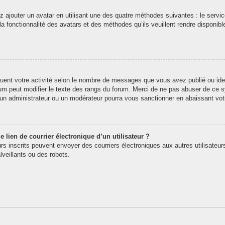
z ajouter un avatar en utilisant une des quatre méthodes suivantes : le service
 fonctionnalité des avatars et des méthodes qu’ils veuillent rendre disponibl
quent votre activité selon le nombre de messages que vous avez publié ou iden
rum peut modifier le texte des rangs du forum. Merci de ne pas abuser de ce
t un administrateur ou un modérateur pourra vous sanctionner en abaissant v
 lien de courrier électronique d’un utilisateur ?
teurs inscrits peuvent envoyer des courriers électroniques aux autres utilisate
veillants ou des robots.