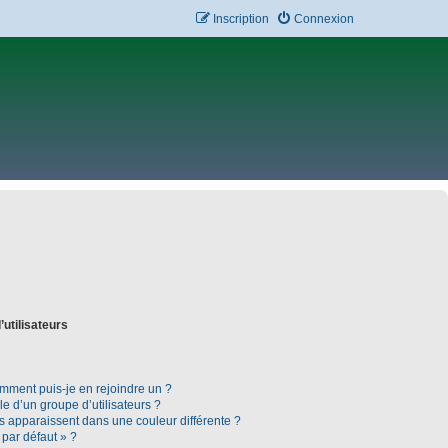
Inscription
Connexion
’utilisateurs
omment puis-je en rejoindre un ?
 d’un groupe d’utilisateurs ?
rs apparaissent dans une couleur différente ?
 par défaut » ?