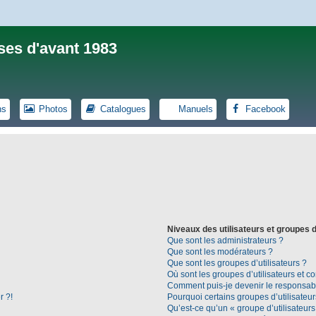
ses d'avant 1983
ns
Photos
Catalogues
Manuels
Facebook
Niveaux des utilisateurs et groupes d
Que sont les administrateurs ?
Que sont les modérateurs ?
Que sont les groupes d’utilisateurs ?
Où sont les groupes d’utilisateurs et c
Comment puis-je devenir le responsable
r ?!
Pourquoi certains groupes d’utilisateu
Qu’est-ce qu’un « groupe d’utilisateurs