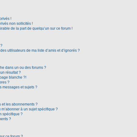
rivés !
vés non sollicités !
irable de la part de quelqu’un sur ce forum !
 ?
es utilisateurs de ma liste d’amis et d’ignorés ?
che dans un ou des forums ?
n résultat ?
page blanche ?!
bres ?
s messages et sujets ?
ris et les abonnements ?
 m’abonner à un sujet spécifique ?
 spécifique ?
ments ?
sur ce forum ?