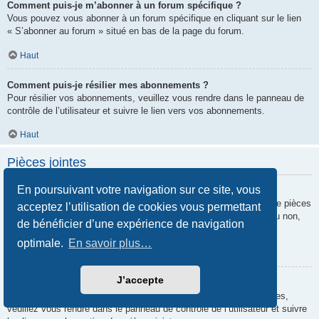
Comment puis-je m’abonner à un forum spécifique ?
Vous pouvez vous abonner à un forum spécifique en cliquant sur le lien
« S’abonner au forum » situé en bas de la page du forum.
Haut
Comment puis-je résilier mes abonnements ?
Pour résilier vos abonnements, veuillez vous rendre dans le panneau de
contrôle de l’utilisateur et suivre le lien vers vos abonnements.
Haut
Pièces jointes
En poursuivant votre navigation sur ce site, vous
Quelles pièces jointes sont autorisées sur ce forum ?
Chaque administrateur peut autoriser ou interdire certains types de pièces
acceptez l’utilisation de cookies vous permettant
jointes. Si vous n’êtes pas certain de savoir ce qui est autorisé ou non,
de bénéficier d’une expérience de navigation
nous vous invitons à contacter un administrateur du forum.
optimale.
En savoir plus…
Haut
J’accepte
Comment puis-je retrouver toutes mes pièces jointes ?
Pour retrouver la liste des pièces jointes que vous avez transférées,
veuillez vous rendre dans le panneau de contrôle de l’utilisateur et suivre