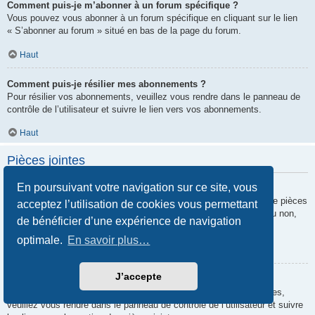
Comment puis-je m’abonner à un forum spécifique ?
Vous pouvez vous abonner à un forum spécifique en cliquant sur le lien
« S’abonner au forum » situé en bas de la page du forum.
Haut
Comment puis-je résilier mes abonnements ?
Pour résilier vos abonnements, veuillez vous rendre dans le panneau de
contrôle de l’utilisateur et suivre le lien vers vos abonnements.
Haut
Pièces jointes
En poursuivant votre navigation sur ce site, vous
Quelles pièces jointes sont autorisées sur ce forum ?
Chaque administrateur peut autoriser ou interdire certains types de pièces
acceptez l’utilisation de cookies vous permettant
jointes. Si vous n’êtes pas certain de savoir ce qui est autorisé ou non,
de bénéficier d’une expérience de navigation
nous vous invitons à contacter un administrateur du forum.
optimale.
En savoir plus…
Haut
J’accepte
Comment puis-je retrouver toutes mes pièces jointes ?
Pour retrouver la liste des pièces jointes que vous avez transférées,
veuillez vous rendre dans le panneau de contrôle de l’utilisateur et suivre