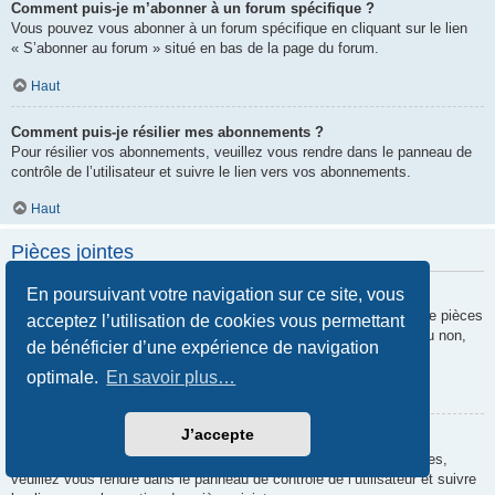
Comment puis-je m’abonner à un forum spécifique ?
Vous pouvez vous abonner à un forum spécifique en cliquant sur le lien
« S’abonner au forum » situé en bas de la page du forum.
Haut
Comment puis-je résilier mes abonnements ?
Pour résilier vos abonnements, veuillez vous rendre dans le panneau de
contrôle de l’utilisateur et suivre le lien vers vos abonnements.
Haut
Pièces jointes
En poursuivant votre navigation sur ce site, vous
Quelles pièces jointes sont autorisées sur ce forum ?
Chaque administrateur peut autoriser ou interdire certains types de pièces
acceptez l’utilisation de cookies vous permettant
jointes. Si vous n’êtes pas certain de savoir ce qui est autorisé ou non,
de bénéficier d’une expérience de navigation
nous vous invitons à contacter un administrateur du forum.
optimale.
En savoir plus…
Haut
J’accepte
Comment puis-je retrouver toutes mes pièces jointes ?
Pour retrouver la liste des pièces jointes que vous avez transférées,
veuillez vous rendre dans le panneau de contrôle de l’utilisateur et suivre