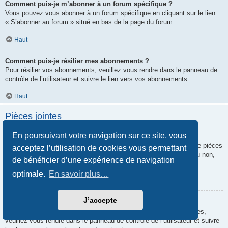
Comment puis-je m’abonner à un forum spécifique ?
Vous pouvez vous abonner à un forum spécifique en cliquant sur le lien
« S’abonner au forum » situé en bas de la page du forum.
Haut
Comment puis-je résilier mes abonnements ?
Pour résilier vos abonnements, veuillez vous rendre dans le panneau de
contrôle de l’utilisateur et suivre le lien vers vos abonnements.
Haut
Pièces jointes
En poursuivant votre navigation sur ce site, vous
Quelles pièces jointes sont autorisées sur ce forum ?
Chaque administrateur peut autoriser ou interdire certains types de pièces
acceptez l’utilisation de cookies vous permettant
jointes. Si vous n’êtes pas certain de savoir ce qui est autorisé ou non,
de bénéficier d’une expérience de navigation
nous vous invitons à contacter un administrateur du forum.
optimale.
En savoir plus…
Haut
J’accepte
Comment puis-je retrouver toutes mes pièces jointes ?
Pour retrouver la liste des pièces jointes que vous avez transférées,
veuillez vous rendre dans le panneau de contrôle de l’utilisateur et suivre