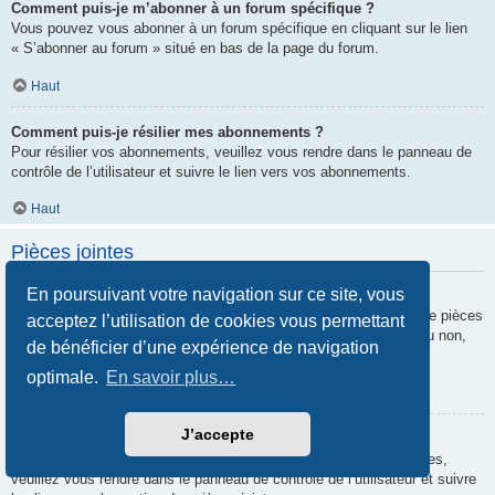
Comment puis-je m’abonner à un forum spécifique ?
Vous pouvez vous abonner à un forum spécifique en cliquant sur le lien
« S’abonner au forum » situé en bas de la page du forum.
Haut
Comment puis-je résilier mes abonnements ?
Pour résilier vos abonnements, veuillez vous rendre dans le panneau de
contrôle de l’utilisateur et suivre le lien vers vos abonnements.
Haut
Pièces jointes
En poursuivant votre navigation sur ce site, vous
Quelles pièces jointes sont autorisées sur ce forum ?
Chaque administrateur peut autoriser ou interdire certains types de pièces
acceptez l’utilisation de cookies vous permettant
jointes. Si vous n’êtes pas certain de savoir ce qui est autorisé ou non,
de bénéficier d’une expérience de navigation
nous vous invitons à contacter un administrateur du forum.
optimale.
En savoir plus…
Haut
J’accepte
Comment puis-je retrouver toutes mes pièces jointes ?
Pour retrouver la liste des pièces jointes que vous avez transférées,
veuillez vous rendre dans le panneau de contrôle de l’utilisateur et suivre