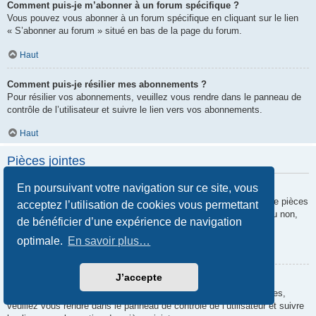
Comment puis-je m’abonner à un forum spécifique ?
Vous pouvez vous abonner à un forum spécifique en cliquant sur le lien
« S’abonner au forum » situé en bas de la page du forum.
Haut
Comment puis-je résilier mes abonnements ?
Pour résilier vos abonnements, veuillez vous rendre dans le panneau de
contrôle de l’utilisateur et suivre le lien vers vos abonnements.
Haut
Pièces jointes
En poursuivant votre navigation sur ce site, vous
Quelles pièces jointes sont autorisées sur ce forum ?
Chaque administrateur peut autoriser ou interdire certains types de pièces
acceptez l’utilisation de cookies vous permettant
jointes. Si vous n’êtes pas certain de savoir ce qui est autorisé ou non,
de bénéficier d’une expérience de navigation
nous vous invitons à contacter un administrateur du forum.
optimale.
En savoir plus…
Haut
J’accepte
Comment puis-je retrouver toutes mes pièces jointes ?
Pour retrouver la liste des pièces jointes que vous avez transférées,
veuillez vous rendre dans le panneau de contrôle de l’utilisateur et suivre