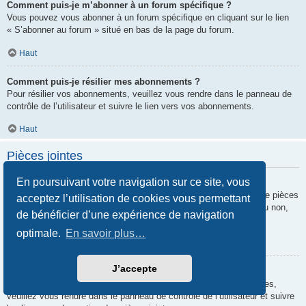
Comment puis-je m’abonner à un forum spécifique ?
Vous pouvez vous abonner à un forum spécifique en cliquant sur le lien
« S’abonner au forum » situé en bas de la page du forum.
Haut
Comment puis-je résilier mes abonnements ?
Pour résilier vos abonnements, veuillez vous rendre dans le panneau de
contrôle de l’utilisateur et suivre le lien vers vos abonnements.
Haut
Pièces jointes
En poursuivant votre navigation sur ce site, vous
Quelles pièces jointes sont autorisées sur ce forum ?
Chaque administrateur peut autoriser ou interdire certains types de pièces
acceptez l’utilisation de cookies vous permettant
jointes. Si vous n’êtes pas certain de savoir ce qui est autorisé ou non,
de bénéficier d’une expérience de navigation
nous vous invitons à contacter un administrateur du forum.
optimale.
En savoir plus…
Haut
J’accepte
Comment puis-je retrouver toutes mes pièces jointes ?
Pour retrouver la liste des pièces jointes que vous avez transférées,
veuillez vous rendre dans le panneau de contrôle de l’utilisateur et suivre