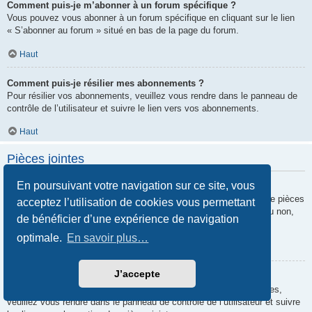
Comment puis-je m’abonner à un forum spécifique ?
Vous pouvez vous abonner à un forum spécifique en cliquant sur le lien
« S’abonner au forum » situé en bas de la page du forum.
Haut
Comment puis-je résilier mes abonnements ?
Pour résilier vos abonnements, veuillez vous rendre dans le panneau de
contrôle de l’utilisateur et suivre le lien vers vos abonnements.
Haut
Pièces jointes
En poursuivant votre navigation sur ce site, vous
Quelles pièces jointes sont autorisées sur ce forum ?
Chaque administrateur peut autoriser ou interdire certains types de pièces
acceptez l’utilisation de cookies vous permettant
jointes. Si vous n’êtes pas certain de savoir ce qui est autorisé ou non,
de bénéficier d’une expérience de navigation
nous vous invitons à contacter un administrateur du forum.
optimale.
En savoir plus…
Haut
J’accepte
Comment puis-je retrouver toutes mes pièces jointes ?
Pour retrouver la liste des pièces jointes que vous avez transférées,
veuillez vous rendre dans le panneau de contrôle de l’utilisateur et suivre