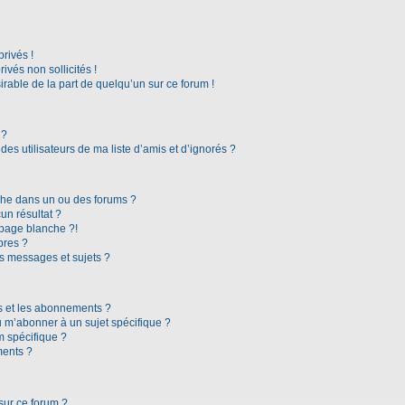
rivés !
vés non sollicités !
irable de la part de quelqu’un sur ce forum !
 ?
es utilisateurs de ma liste d’amis et d’ignorés ?
che dans un ou des forums ?
n résultat ?
page blanche ?!
bres ?
s messages et sujets ?
ris et les abonnements ?
 m’abonner à un sujet spécifique ?
 spécifique ?
ments ?
sur ce forum ?