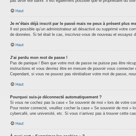
pas avoir été banni. Il est également possible que le propriétaire du site 
Haut
Je m’étais déjà inscrit par le passé mais ne peux à présent plus m
Il est possible qu’un administrateur ait désactivé ou supprimé votre com
de données. Si tel était le cas, inscrivez-vous de nouveau et essayez 
Haut
J’ai perdu mon mot de passe !
Pas de panique ! Bien que votre mot de passe ne puisse pas être récupéré
instructions et vous devriez être en mesure de pouvoir vous connecter
Cependant, si vous ne pouvez pas réinitialiser votre mot de passe, nou
Haut
Pourquoi suis-je déconnecté automatiquement ?
Si vous ne cochez pas la case « Se souvenir de moi » lors de votre conn
Pour rester connecté, veuillez cocher la case « Se souvenir de moi » l
cybercafé, une université, etc. Si vous n’arrivez pas à trouver cette cas
Haut