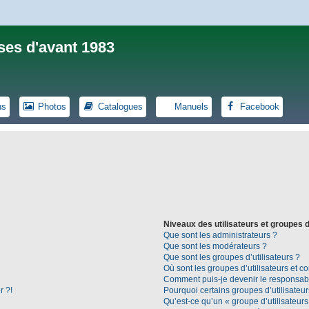
ses d'avant 1983
ns
Photos
Catalogues
Manuels
Facebook
Niveaux des utilisateurs et groupes d
Que sont les administrateurs ?
Que sont les modérateurs ?
Que sont les groupes d’utilisateurs ?
Où sont les groupes d’utilisateurs et c
Comment puis-je devenir le responsable
r ?!
Pourquoi certains groupes d’utilisateu
Qu’est-ce qu’un « groupe d’utilisateurs