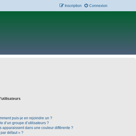
Inscription
Connexion
’utilisateurs
omment puis-je en rejoindre un ?
 d’un groupe d’utilisateurs ?
rs apparaissent dans une couleur différente ?
 par défaut » ?