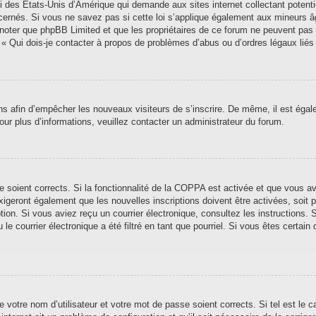
i des États-Unis d’Amérique qui demande aux sites internet collectant poten
ernés. Si vous ne savez pas si cette loi s’applique également aux mineurs â
ez noter que phpBB Limited et que les propriétaires de ce forum ne peuvent pas
n « Qui dois-je contacter à propos de problèmes d’abus ou d’ordres légaux liés
ions afin d’empêcher les nouveaux visiteurs de s’inscrire. De même, il est éga
 Pour plus d’informations, veuillez contacter un administrateur du forum.
se soient corrects. Si la fonctionnalité de la COPPA est activée et que vous a
xigeront également que les nouvelles inscriptions doivent être activées, soit
iption. Si vous aviez reçu un courrier électronique, consultez les instructions
 courrier électronique a été filtré en tant que pourriel. Si vous êtes certain 
 votre nom d’utilisateur et votre mot de passe soient corrects. Si tel est le 