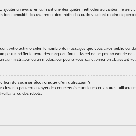
z ajouter un avatar en utilisant une des quatre méthodes suivantes : le service
 fonctionnalité des avatars et des méthodes qu’ils veuillent rendre disponibl
quent votre activité selon le nombre de messages que vous avez publié ou iden
rum peut modifier le texte des rangs du forum. Merci de ne pas abuser de ce
t un administrateur ou un modérateur pourra vous sanctionner en abaissant v
 lien de courrier électronique d’un utilisateur ?
teurs inscrits peuvent envoyer des courriers électroniques aux autres utilisate
veillants ou des robots.