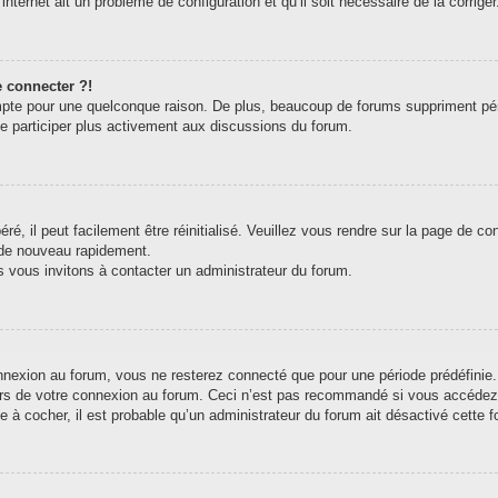
internet ait un problème de configuration et qu’il soit nécessaire de la corriger
e connecter ?!
pte pour une quelconque raison. De plus, beaucoup de forums suppriment périodi
de participer plus activement aux discussions du forum.
, il peut facilement être réinitialisé. Veuillez vous rendre sur la page de c
 de nouveau rapidement.
s vous invitons à contacter un administrateur du forum.
exion au forum, vous ne resterez connecté que pour une période prédéfinie. C
ors de votre connexion au forum. Ceci n’est pas recommandé si vous accédez 
e à cocher, il est probable qu’un administrateur du forum ait désactivé cette fo