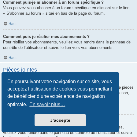
Comment puis-je m’abonner à un forum spécifique ?
Vous pouvez vous abonner à un forum spécifique en cliquant sur le lien
« S’abonner au forum » situé en bas de la page du forum.
Haut
Comment puis-je résilier mes abonnements ?
Pour résilier vos abonnements, veuillez vous rendre dans le panneau de
contrôle de l’utilisateur et suivre le lien vers vos abonnements.
Haut
Pièces jointes
En poursuivant votre navigation sur ce site, vous
Quelles pièces jointes sont autorisées sur ce forum ?
Chaque administrateur peut autoriser ou interdire certains types de pièces
acceptez l’utilisation de cookies vous permettant
jointes. Si vous n’êtes pas certain de savoir ce qui est autorisé ou non,
de bénéficier d’une expérience de navigation
nous vous invitons à contacter un administrateur du forum.
optimale.
En savoir plus…
Haut
J’accepte
Comment puis-je retrouver toutes mes pièces jointes ?
Pour retrouver la liste des pièces jointes que vous avez transférées,
veuillez vous rendre dans le panneau de contrôle de l’utilisateur et suivre