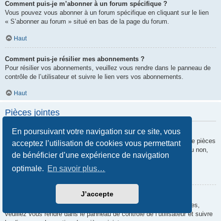
Comment puis-je m’abonner à un forum spécifique ?
Vous pouvez vous abonner à un forum spécifique en cliquant sur le lien
« S’abonner au forum » situé en bas de la page du forum.
Haut
Comment puis-je résilier mes abonnements ?
Pour résilier vos abonnements, veuillez vous rendre dans le panneau de
contrôle de l’utilisateur et suivre le lien vers vos abonnements.
Haut
Pièces jointes
En poursuivant votre navigation sur ce site, vous
Quelles pièces jointes sont autorisées sur ce forum ?
Chaque administrateur peut autoriser ou interdire certains types de pièces
acceptez l’utilisation de cookies vous permettant
jointes. Si vous n’êtes pas certain de savoir ce qui est autorisé ou non,
de bénéficier d’une expérience de navigation
nous vous invitons à contacter un administrateur du forum.
optimale.
En savoir plus…
Haut
J’accepte
Comment puis-je retrouver toutes mes pièces jointes ?
Pour retrouver la liste des pièces jointes que vous avez transférées,
veuillez vous rendre dans le panneau de contrôle de l’utilisateur et suivre