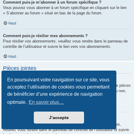
Comment puis-je m’abonner à un forum spécifique ?
Vous pouvez vous abonner à un forum spécifique en cliquant sur le lien
« S’abonner au forum » situé en bas de la page du forum.
Haut
Comment puis-je résilier mes abonnements ?
Pour résilier vos abonnements, veuillez vous rendre dans le panneau de
contrôle de l’utilisateur et suivre le lien vers vos abonnements.
Haut
Pièces jointes
En poursuivant votre navigation sur ce site, vous
Quelles pièces jointes sont autorisées sur ce forum ?
Chaque administrateur peut autoriser ou interdire certains types de pièces
acceptez l’utilisation de cookies vous permettant
jointes. Si vous n’êtes pas certain de savoir ce qui est autorisé ou non,
de bénéficier d’une expérience de navigation
nous vous invitons à contacter un administrateur du forum.
optimale.
En savoir plus…
Haut
J’accepte
Comment puis-je retrouver toutes mes pièces jointes ?
Pour retrouver la liste des pièces jointes que vous avez transférées,
veuillez vous rendre dans le panneau de contrôle de l’utilisateur et suivre