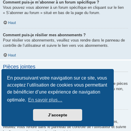
Comment puis-je m’abonner à un forum spécifique ?
Vous pouvez vous abonner à un forum spécifique en cliquant sur le lien
« S’abonner au forum » situé en bas de la page du forum.
Haut
Comment puis-je résilier mes abonnements ?
Pour résilier vos abonnements, veuillez vous rendre dans le panneau de
contrôle de l’utilisateur et suivre le lien vers vos abonnements.
Haut
Pièces jointes
En poursuivant votre navigation sur ce site, vous
Quelles pièces jointes sont autorisées sur ce forum ?
Chaque administrateur peut autoriser ou interdire certains types de pièces
acceptez l’utilisation de cookies vous permettant
jointes. Si vous n’êtes pas certain de savoir ce qui est autorisé ou non,
de bénéficier d’une expérience de navigation
nous vous invitons à contacter un administrateur du forum.
optimale.
En savoir plus…
Haut
J’accepte
Comment puis-je retrouver toutes mes pièces jointes ?
Pour retrouver la liste des pièces jointes que vous avez transférées,
veuillez vous rendre dans le panneau de contrôle de l’utilisateur et suivre