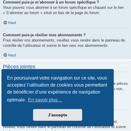
Comment puis-je m’abonner à un forum spécifique ?
Vous pouvez vous abonner à un forum spécifique en cliquant sur le lien
« S’abonner au forum » situé en bas de la page du forum.
Haut
Comment puis-je résilier mes abonnements ?
Pour résilier vos abonnements, veuillez vous rendre dans le panneau de
contrôle de l’utilisateur et suivre le lien vers vos abonnements.
Haut
Pièces jointes
En poursuivant votre navigation sur ce site, vous
Quelles pièces jointes sont autorisées sur ce forum ?
Chaque administrateur peut autoriser ou interdire certains types de pièces
acceptez l’utilisation de cookies vous permettant
jointes. Si vous n’êtes pas certain de savoir ce qui est autorisé ou non,
de bénéficier d’une expérience de navigation
nous vous invitons à contacter un administrateur du forum.
optimale.
En savoir plus…
Haut
J’accepte
Comment puis-je retrouver toutes mes pièces jointes ?
Pour retrouver la liste des pièces jointes que vous avez transférées,
veuillez vous rendre dans le panneau de contrôle de l’utilisateur et suivre