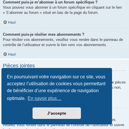
Comment puis-je m’abonner à un forum spécifique ?
Vous pouvez vous abonner à un forum spécifique en cliquant sur le lien
« S’abonner au forum » situé en bas de la page du forum.
Haut
Comment puis-je résilier mes abonnements ?
Pour résilier vos abonnements, veuillez vous rendre dans le panneau de
contrôle de l’utilisateur et suivre le lien vers vos abonnements.
Haut
Pièces jointes
En poursuivant votre navigation sur ce site, vous
Quelles pièces jointes sont autorisées sur ce forum ?
Chaque administrateur peut autoriser ou interdire certains types de pièces
acceptez l’utilisation de cookies vous permettant
jointes. Si vous n’êtes pas certain de savoir ce qui est autorisé ou non,
de bénéficier d’une expérience de navigation
nous vous invitons à contacter un administrateur du forum.
optimale.
En savoir plus…
Haut
J’accepte
Comment puis-je retrouver toutes mes pièces jointes ?
Pour retrouver la liste des pièces jointes que vous avez transférées,
veuillez vous rendre dans le panneau de contrôle de l’utilisateur et suivre