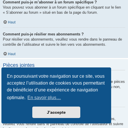
Comment puis-je m’abonner à un forum spécifique ?
Vous pouvez vous abonner à un forum spécifique en cliquant sur le lien
« S’abonner au forum » situé en bas de la page du forum.
Haut
Comment puis-je résilier mes abonnements ?
Pour résilier vos abonnements, veuillez vous rendre dans le panneau de
contrôle de l’utilisateur et suivre le lien vers vos abonnements.
Haut
Pièces jointes
En poursuivant votre navigation sur ce site, vous
Quelles pièces jointes sont autorisées sur ce forum ?
Chaque administrateur peut autoriser ou interdire certains types de pièces
acceptez l’utilisation de cookies vous permettant
jointes. Si vous n’êtes pas certain de savoir ce qui est autorisé ou non,
de bénéficier d’une expérience de navigation
nous vous invitons à contacter un administrateur du forum.
optimale.
En savoir plus…
Haut
J’accepte
Comment puis-je retrouver toutes mes pièces jointes ?
Pour retrouver la liste des pièces jointes que vous avez transférées,
veuillez vous rendre dans le panneau de contrôle de l’utilisateur et suivre