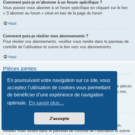
Comment puis-je m’abonner à un forum spécifique ?
Vous pouvez vous abonner à un forum spécifique en cliquant sur le lien
« S’abonner au forum » situé en bas de la page du forum.
Haut
Comment puis-je résilier mes abonnements ?
Pour résilier vos abonnements, veuillez vous rendre dans le panneau de
contrôle de l’utilisateur et suivre le lien vers vos abonnements.
Haut
Pièces jointes
En poursuivant votre navigation sur ce site, vous
Quelles pièces jointes sont autorisées sur ce forum ?
Chaque administrateur peut autoriser ou interdire certains types de pièces
acceptez l’utilisation de cookies vous permettant
jointes. Si vous n’êtes pas certain de savoir ce qui est autorisé ou non,
de bénéficier d’une expérience de navigation
nous vous invitons à contacter un administrateur du forum.
optimale.
En savoir plus…
Haut
J’accepte
Comment puis-je retrouver toutes mes pièces jointes ?
Pour retrouver la liste des pièces jointes que vous avez transférées,
veuillez vous rendre dans le panneau de contrôle de l’utilisateur et suivre