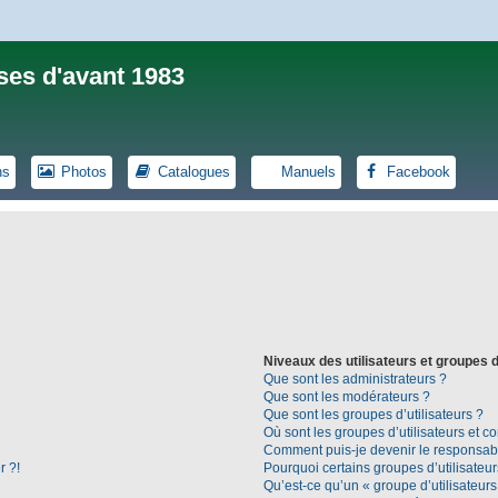
ses d'avant 1983
ns
Photos
Catalogues
Manuels
Facebook
Niveaux des utilisateurs et groupes d
Que sont les administrateurs ?
Que sont les modérateurs ?
Que sont les groupes d’utilisateurs ?
Où sont les groupes d’utilisateurs et c
Comment puis-je devenir le responsable
r ?!
Pourquoi certains groupes d’utilisateu
Qu’est-ce qu’un « groupe d’utilisateurs