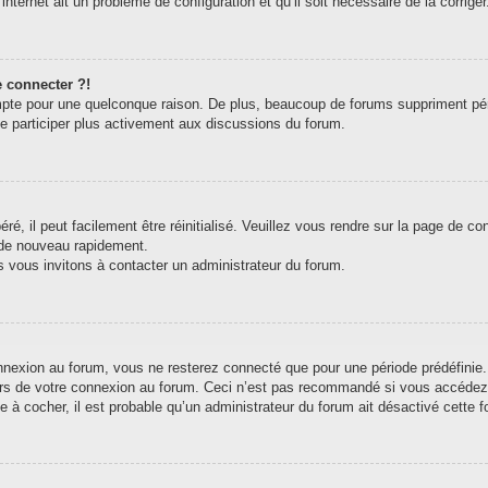
internet ait un problème de configuration et qu’il soit nécessaire de la corriger
e connecter ?!
pte pour une quelconque raison. De plus, beaucoup de forums suppriment périodi
de participer plus activement aux discussions du forum.
, il peut facilement être réinitialisé. Veuillez vous rendre sur la page de c
 de nouveau rapidement.
s vous invitons à contacter un administrateur du forum.
exion au forum, vous ne resterez connecté que pour une période prédéfinie. C
ors de votre connexion au forum. Ceci n’est pas recommandé si vous accédez 
e à cocher, il est probable qu’un administrateur du forum ait désactivé cette fo