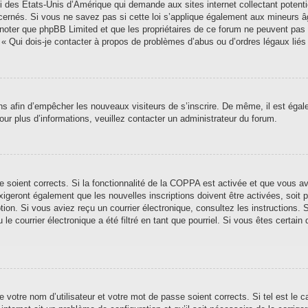
i des États-Unis d’Amérique qui demande aux sites internet collectant poten
ernés. Si vous ne savez pas si cette loi s’applique également aux mineurs â
ez noter que phpBB Limited et que les propriétaires de ce forum ne peuvent pas
n « Qui dois-je contacter à propos de problèmes d’abus ou d’ordres légaux liés
ions afin d’empêcher les nouveaux visiteurs de s’inscrire. De même, il est éga
 Pour plus d’informations, veuillez contacter un administrateur du forum.
se soient corrects. Si la fonctionnalité de la COPPA est activée et que vous a
xigeront également que les nouvelles inscriptions doivent être activées, soit
iption. Si vous aviez reçu un courrier électronique, consultez les instructions
 courrier électronique a été filtré en tant que pourriel. Si vous êtes certain 
 votre nom d’utilisateur et votre mot de passe soient corrects. Si tel est le 