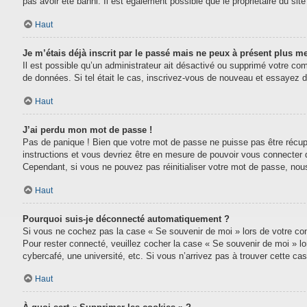
pas avoir été banni. Il est également possible que le propriétaire du site 
Haut
Je m’étais déjà inscrit par le passé mais ne peux à présent plus m
Il est possible qu’un administrateur ait désactivé ou supprimé votre com
de données. Si tel était le cas, inscrivez-vous de nouveau et essayez 
Haut
J’ai perdu mon mot de passe !
Pas de panique ! Bien que votre mot de passe ne puisse pas être récupéré
instructions et vous devriez être en mesure de pouvoir vous connecter
Cependant, si vous ne pouvez pas réinitialiser votre mot de passe, nou
Haut
Pourquoi suis-je déconnecté automatiquement ?
Si vous ne cochez pas la case « Se souvenir de moi » lors de votre conn
Pour rester connecté, veuillez cocher la case « Se souvenir de moi » l
cybercafé, une université, etc. Si vous n’arrivez pas à trouver cette cas
Haut