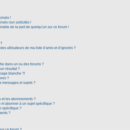
rivés !
vés non sollicités !
irable de la part de quelqu’un sur ce forum !
 ?
es utilisateurs de ma liste d’amis et d’ignorés ?
che dans un ou des forums ?
n résultat ?
page blanche ?!
bres ?
s messages et sujets ?
ris et les abonnements ?
 m’abonner à un sujet spécifique ?
 spécifique ?
ments ?
sur ce forum ?