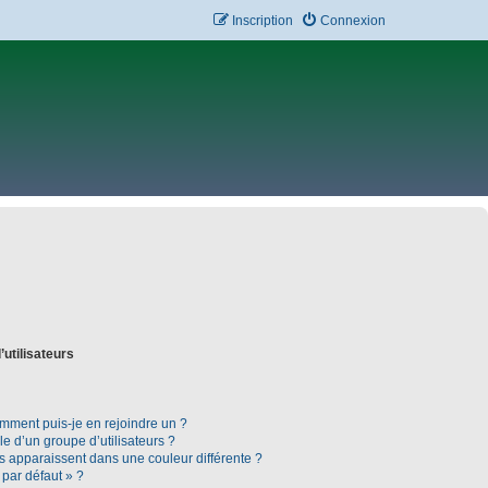
Inscription
Connexion
’utilisateurs
omment puis-je en rejoindre un ?
 d’un groupe d’utilisateurs ?
rs apparaissent dans une couleur différente ?
 par défaut » ?