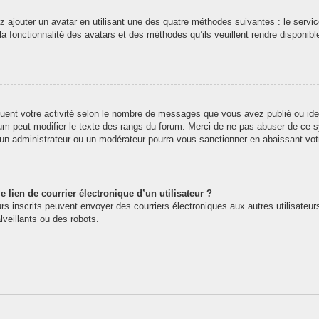
z ajouter un avatar en utilisant une des quatre méthodes suivantes : le service
 fonctionnalité des avatars et des méthodes qu’ils veuillent rendre disponibl
quent votre activité selon le nombre de messages que vous avez publié ou iden
rum peut modifier le texte des rangs du forum. Merci de ne pas abuser de ce
t un administrateur ou un modérateur pourra vous sanctionner en abaissant v
 lien de courrier électronique d’un utilisateur ?
teurs inscrits peuvent envoyer des courriers électroniques aux autres utilisate
veillants ou des robots.