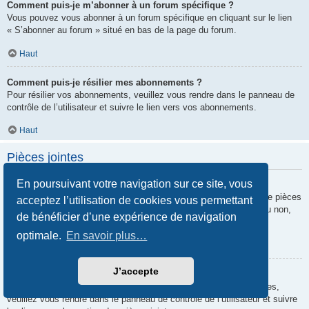
Comment puis-je m’abonner à un forum spécifique ?
Vous pouvez vous abonner à un forum spécifique en cliquant sur le lien
« S’abonner au forum » situé en bas de la page du forum.
Haut
Comment puis-je résilier mes abonnements ?
Pour résilier vos abonnements, veuillez vous rendre dans le panneau de
contrôle de l’utilisateur et suivre le lien vers vos abonnements.
Haut
Pièces jointes
En poursuivant votre navigation sur ce site, vous
Quelles pièces jointes sont autorisées sur ce forum ?
Chaque administrateur peut autoriser ou interdire certains types de pièces
acceptez l’utilisation de cookies vous permettant
jointes. Si vous n’êtes pas certain de savoir ce qui est autorisé ou non,
de bénéficier d’une expérience de navigation
nous vous invitons à contacter un administrateur du forum.
optimale.
En savoir plus…
Haut
J’accepte
Comment puis-je retrouver toutes mes pièces jointes ?
Pour retrouver la liste des pièces jointes que vous avez transférées,
veuillez vous rendre dans le panneau de contrôle de l’utilisateur et suivre