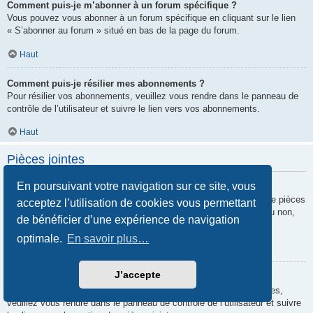
Comment puis-je m’abonner à un forum spécifique ?
Vous pouvez vous abonner à un forum spécifique en cliquant sur le lien
« S’abonner au forum » situé en bas de la page du forum.
Haut
Comment puis-je résilier mes abonnements ?
Pour résilier vos abonnements, veuillez vous rendre dans le panneau de
contrôle de l’utilisateur et suivre le lien vers vos abonnements.
Haut
Pièces jointes
En poursuivant votre navigation sur ce site, vous
Quelles pièces jointes sont autorisées sur ce forum ?
Chaque administrateur peut autoriser ou interdire certains types de pièces
acceptez l’utilisation de cookies vous permettant
jointes. Si vous n’êtes pas certain de savoir ce qui est autorisé ou non,
de bénéficier d’une expérience de navigation
nous vous invitons à contacter un administrateur du forum.
optimale.
En savoir plus…
Haut
J’accepte
Comment puis-je retrouver toutes mes pièces jointes ?
Pour retrouver la liste des pièces jointes que vous avez transférées,
veuillez vous rendre dans le panneau de contrôle de l’utilisateur et suivre