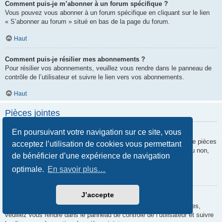
Comment puis-je m’abonner à un forum spécifique ?
Vous pouvez vous abonner à un forum spécifique en cliquant sur le lien
« S’abonner au forum » situé en bas de la page du forum.
Haut
Comment puis-je résilier mes abonnements ?
Pour résilier vos abonnements, veuillez vous rendre dans le panneau de
contrôle de l’utilisateur et suivre le lien vers vos abonnements.
Haut
Pièces jointes
En poursuivant votre navigation sur ce site, vous
Quelles pièces jointes sont autorisées sur ce forum ?
Chaque administrateur peut autoriser ou interdire certains types de pièces
acceptez l’utilisation de cookies vous permettant
jointes. Si vous n’êtes pas certain de savoir ce qui est autorisé ou non,
de bénéficier d’une expérience de navigation
nous vous invitons à contacter un administrateur du forum.
optimale.
En savoir plus…
Haut
J’accepte
Comment puis-je retrouver toutes mes pièces jointes ?
Pour retrouver la liste des pièces jointes que vous avez transférées,
veuillez vous rendre dans le panneau de contrôle de l’utilisateur et suivre