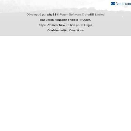
Nous con
Développé par
phpBB
® Forum Software © phpBB Limited
Traduction française officielle
©
Qiaeru
Style
Prosilver New Edition
par ©
Origin
Confidentialité
|
Conditions