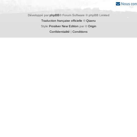
Nous con
Développé par
phpBB
® Forum Software © phpBB Limited
Traduction française officielle
©
Qiaeru
Style
Prosilver New Edition
par ©
Origin
Confidentialité
|
Conditions