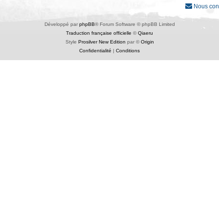
Nous con
Développé par
phpBB
® Forum Software © phpBB Limited
Traduction française officielle
©
Qiaeru
Style
Prosilver New Edition
par ©
Origin
Confidentialité
|
Conditions