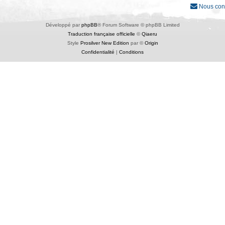
Nous con
Développé par
phpBB
® Forum Software © phpBB Limited
Traduction française officielle
©
Qiaeru
Style
Prosilver New Edition
par ©
Origin
Confidentialité
|
Conditions