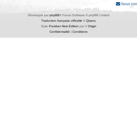
Nous con
Développé par
phpBB
® Forum Software © phpBB Limited
Traduction française officielle
©
Qiaeru
Style
Prosilver New Edition
par ©
Origin
Confidentialité
|
Conditions