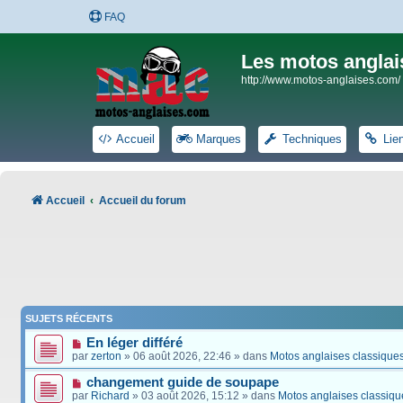
FAQ
Les motos anglai
http://www.motos-anglaises.com/
Accueil
Marques
Techniques
Lie
Accueil
Accueil du forum
SUJETS RÉCENTS
En léger différé
par
zerton
» 06 août 2026, 22:46 » dans
Motos anglaises classique
changement guide de soupape
par
Richard
» 03 août 2026, 15:12 » dans
Motos anglaises classiqu