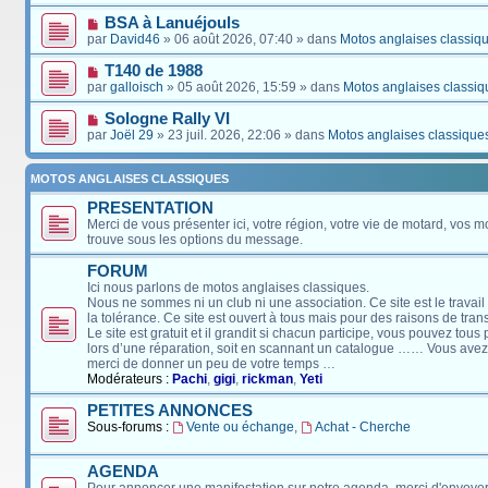
BSA à Lanuéjouls
par
David46
» 06 août 2026, 07:40 » dans
Motos anglaises classiq
T140 de 1988
par
galloisch
» 05 août 2026, 15:59 » dans
Motos anglaises classiq
Sologne Rally VI
par
Joël 29
» 23 juil. 2026, 22:06 » dans
Motos anglaises classique
MOTOS ANGLAISES CLASSIQUES
PRESENTATION
Merci de vous présenter ici, votre région, votre vie de motard, vos m
trouve sous les options du message.
FORUM
Ici nous parlons de motos anglaises classiques.
Nous ne sommes ni un club ni une association. Ce site est le travail
la tolérance. Ce site est ouvert à tous mais pour des raisons de tra
Le site est gratuit et il grandit si chacun participe, vous pouvez tou
lors d’une réparation, soit en scannant un catalogue …… Vous avez, 
merci de donner un peu de votre temps …
Modérateurs :
Pachi
,
gigi
,
rickman
,
Yeti
PETITES ANNONCES
Sous-forums :
Vente ou échange
,
Achat - Cherche
AGENDA