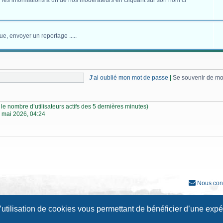
 les informations à un de nos modérateurs en cliquant sur son nom ci
ue, envoyer un reportage .....
J’ai oublié mon mot de passe
|
Se souvenir de m
lon le nombre d’utilisateurs actifs des 5 dernières minutes)
 mai 2026, 04:24
Nous con
Développé par
phpBB
® Forum Software © phpBB Limited
l’utilisation de cookies vous permettant de bénéficier d’une exp
Traduction française officielle
©
Qiaeru
Style
Prosilver New Edition
par ©
Origin