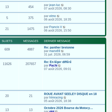
par
jean-luc
13
454
07 août 2026, 08:30
par
elmo
5
375
06 août 2026, 18:35
par
Francis V
21
1475
06 août 2026, 15:50
SUJETS
MESSAGES
DERNIER MESSAGE
Re: panther bretonne
609
4887
C
par
manx69
o
31 juil. 2026, 06:59
n
s
Re: En léger différé
11626
207657
u
C
par
Pachi
l
o
07 août 2026, 09:01
t
n
e
s
r
u
l
l
e
t
d
e
e
r
ROUE AVANT SEELEY DISQUE en 18
20
21
r
l
C
par
hlmracing
n
e
o
05 août 2026, 18:38
i
d
n
e
e
s
Octobre 2026 Bourse du Motocy…
13
13
r
r
C
u
par
gigi