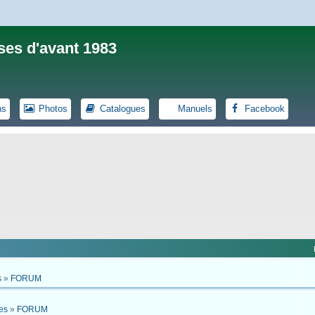
ses d'avant 1983
ns
Photos
Catalogues
Manuels
Facebook
s
»
FORUM
es
»
FORUM