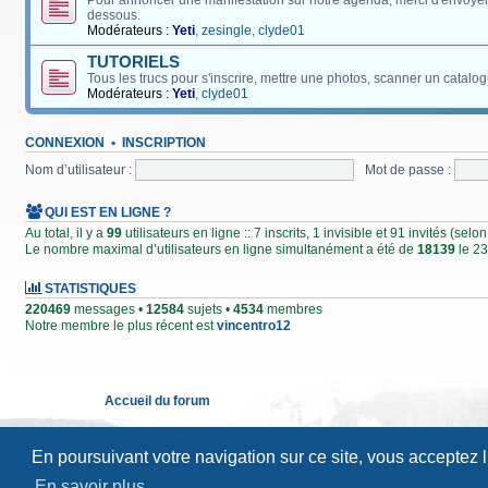
Pour annoncer une manifestation sur notre agenda, merci d'envoyer
dessous.
Modérateurs :
Yeti
,
zesingle
,
clyde01
TUTORIELS
Tous les trucs pour s'inscrire, mettre une photos, scanner un catalog
Modérateurs :
Yeti
,
clyde01
CONNEXION
•
INSCRIPTION
Nom d’utilisateur :
Mot de passe :
QUI EST EN LIGNE ?
Au total, il y a
99
utilisateurs en ligne :: 7 inscrits, 1 invisible et 91 invités (se
Le nombre maximal d’utilisateurs en ligne simultanément a été de
18139
le 23
STATISTIQUES
220469
messages •
12584
sujets •
4534
membres
Notre membre le plus récent est
vincentro12
Accueil du forum
En poursuivant votre navigation sur ce site, vous acceptez 
En savoir plus…