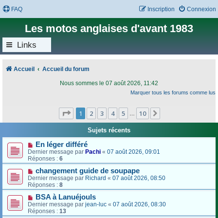
FAQ
Inscription
Connexion
Les motos anglaises d'avant 1983
Links
Accueil
Accueil du forum
Nous sommes le 07 août 2026, 11:42
Marquer tous les forums comme lus
Page
1
sur
10
1
2
3
4
5
10
Suivant
…
Sujets récents
En léger différé
Dernier message par
Pachi
«
07 août 2026, 09:01
Réponses :
6
changement guide de soupape
Dernier message par
Richard
«
07 août 2026, 08:50
Réponses :
8
BSA à Lanuéjouls
Dernier message par
jean-luc
«
07 août 2026, 08:30
Réponses :
13