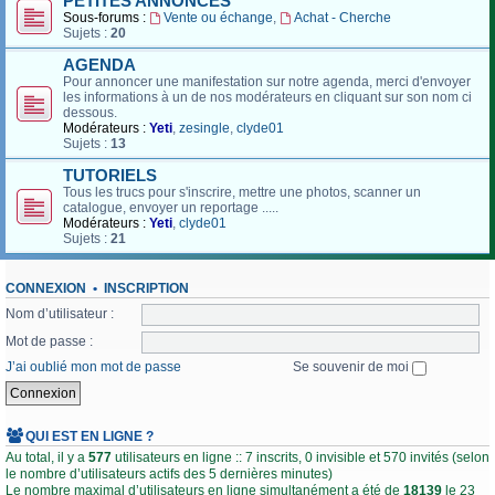
PETITES ANNONCES
Sous-forums :
Vente ou échange
,
Achat - Cherche
Sujets :
20
AGENDA
Pour annoncer une manifestation sur notre agenda, merci d'envoyer
les informations à un de nos modérateurs en cliquant sur son nom ci
dessous.
Modérateurs :
Yeti
,
zesingle
,
clyde01
Sujets :
13
TUTORIELS
Tous les trucs pour s'inscrire, mettre une photos, scanner un
catalogue, envoyer un reportage .....
Modérateurs :
Yeti
,
clyde01
Sujets :
21
CONNEXION
•
INSCRIPTION
Nom d’utilisateur :
Mot de passe :
J’ai oublié mon mot de passe
Se souvenir de moi
QUI EST EN LIGNE ?
Au total, il y a
577
utilisateurs en ligne :: 7 inscrits, 0 invisible et 570 invités (selon
le nombre d’utilisateurs actifs des 5 dernières minutes)
Le nombre maximal d’utilisateurs en ligne simultanément a été de
18139
le 23