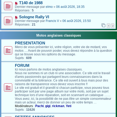
T140 de 1988
Dernier message par
elmo
«
06 août 2026, 18:35
Réponses :
5
Sologne Rally VI
Dernier message par
Francis V
«
06 août 2026, 15:50
Réponses :
21
1
2
Motos anglaises classiques
PRESENTATION
Merci de vous présenter ici, votre région, votre vie de motard, vos
motos .... Avant de pouvoir poster, vous devez répondre à la question
qui se trouve sous les options du message.
Sujets :
609
FORUM
Ici nous parlons de motos anglaises classiques.
Nous ne sommes ni un club ni une association. Ce site est le travail
d'amis passionnés qui partagent leurs connaissances dans la
convivialité et la tolérance. Ce site est ouvert à tous mais pour des
raisons de transparence vous devez vous inscrire !!
Le site est gratuit et il grandit si chacun participe, vous pouvez tous
participer soit par une page album sur votre moto, soit par un sujet
technique lors d’une réparation, soit en scannant un catalogue ……
Vous avez, ici, la possibilité de ne pas être un simple consommateur
mais un acteur, merci de donner un peu de votre temps …
Modérateurs :
Pachi
,
gigi
,
rickman
,
Yeti
Sujets :
11626