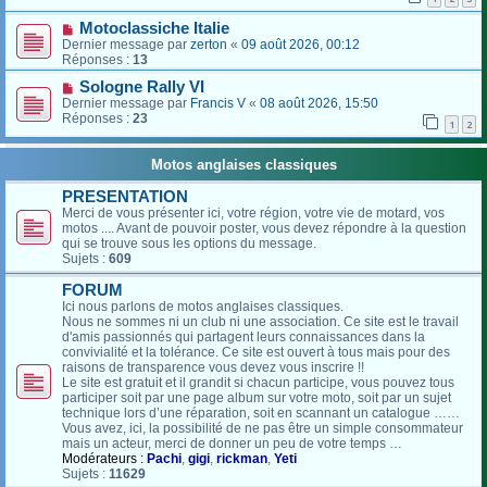
Motoclassiche Italie
Dernier message par
zerton
«
09 août 2026, 00:12
Réponses :
13
Sologne Rally VI
Dernier message par
Francis V
«
08 août 2026, 15:50
Réponses :
23
1
2
Motos anglaises classiques
PRESENTATION
Merci de vous présenter ici, votre région, votre vie de motard, vos
motos .... Avant de pouvoir poster, vous devez répondre à la question
qui se trouve sous les options du message.
Sujets :
609
FORUM
Ici nous parlons de motos anglaises classiques.
Nous ne sommes ni un club ni une association. Ce site est le travail
d'amis passionnés qui partagent leurs connaissances dans la
convivialité et la tolérance. Ce site est ouvert à tous mais pour des
raisons de transparence vous devez vous inscrire !!
Le site est gratuit et il grandit si chacun participe, vous pouvez tous
participer soit par une page album sur votre moto, soit par un sujet
technique lors d’une réparation, soit en scannant un catalogue ……
Vous avez, ici, la possibilité de ne pas être un simple consommateur
mais un acteur, merci de donner un peu de votre temps …
Modérateurs :
Pachi
,
gigi
,
rickman
,
Yeti
Sujets :
11629