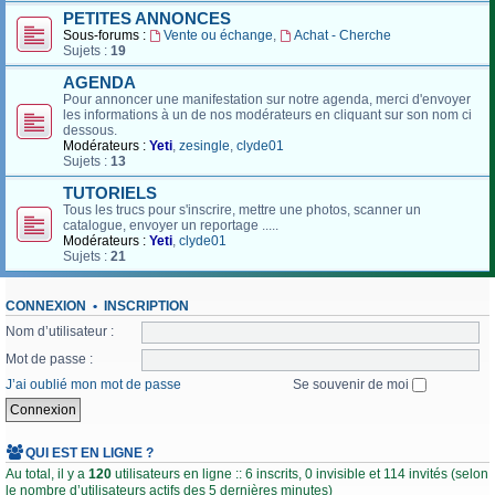
PETITES ANNONCES
Sous-forums :
Vente ou échange
,
Achat - Cherche
Sujets :
19
AGENDA
Pour annoncer une manifestation sur notre agenda, merci d'envoyer
les informations à un de nos modérateurs en cliquant sur son nom ci
dessous.
Modérateurs :
Yeti
,
zesingle
,
clyde01
Sujets :
13
TUTORIELS
Tous les trucs pour s'inscrire, mettre une photos, scanner un
catalogue, envoyer un reportage .....
Modérateurs :
Yeti
,
clyde01
Sujets :
21
CONNEXION
•
INSCRIPTION
Nom d’utilisateur :
Mot de passe :
J’ai oublié mon mot de passe
Se souvenir de moi
QUI EST EN LIGNE ?
Au total, il y a
120
utilisateurs en ligne :: 6 inscrits, 0 invisible et 114 invités (selon
le nombre d’utilisateurs actifs des 5 dernières minutes)