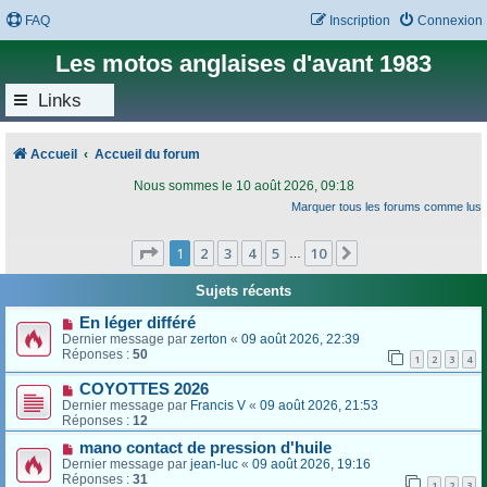
FAQ
Inscription
Connexion
Les motos anglaises d'avant 1983
Links
Accueil
Accueil du forum
Nous sommes le 10 août 2026, 09:18
Marquer tous les forums comme lus
Page
1
sur
10
1
2
3
4
5
10
Suivant
…
Sujets récents
En léger différé
Dernier message par
zerton
«
09 août 2026, 22:39
Réponses :
50
1
2
3
4
COYOTTES 2026
Dernier message par
Francis V
«
09 août 2026, 21:53
Réponses :
12
mano contact de pression d'huile
Dernier message par
jean-luc
«
09 août 2026, 19:16
Réponses :
31
1
2
3