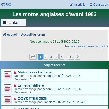
FAQ
Inscription
Connexion
Les motos anglaises d'avant 1983
Links
Accueil
Accueil du forum
Nous sommes le 08 août 2026, 05:19
Marquer tous les forums comme lus
Page
1
sur
10
1
2
3
4
5
10
Suivant
…
Sujets récents
Motoclassiche Italie
Dernier message par
zerton
«
08 août 2026, 00:15
Réponses :
4
En léger différé
Dernier message par
zerton
«
08 août 2026, 00:14
Réponses :
7
COYOTTES 2026
Dernier message par
Francis V
«
07 août 2026, 23:45