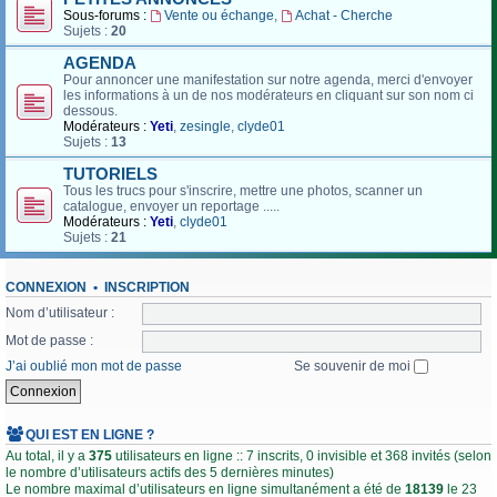
Sous-forums :
Vente ou échange
,
Achat - Cherche
Sujets :
20
AGENDA
Pour annoncer une manifestation sur notre agenda, merci d'envoyer
les informations à un de nos modérateurs en cliquant sur son nom ci
dessous.
Modérateurs :
Yeti
,
zesingle
,
clyde01
Sujets :
13
TUTORIELS
Tous les trucs pour s'inscrire, mettre une photos, scanner un
catalogue, envoyer un reportage .....
Modérateurs :
Yeti
,
clyde01
Sujets :
21
CONNEXION
•
INSCRIPTION
Nom d’utilisateur :
Mot de passe :
J’ai oublié mon mot de passe
Se souvenir de moi
QUI EST EN LIGNE ?
Au total, il y a
375
utilisateurs en ligne :: 7 inscrits, 0 invisible et 368 invités (selon
le nombre d’utilisateurs actifs des 5 dernières minutes)
Le nombre maximal d’utilisateurs en ligne simultanément a été de
18139
le 23