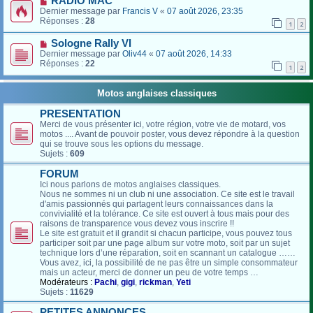
RADIO MAC
Dernier message par
Francis V
«
07 août 2026, 23:35
Réponses :
28
1
2
Sologne Rally VI
Dernier message par
Oliv44
«
07 août 2026, 14:33
Réponses :
22
1
2
Motos anglaises classiques
PRESENTATION
Merci de vous présenter ici, votre région, votre vie de motard, vos
motos .... Avant de pouvoir poster, vous devez répondre à la question
qui se trouve sous les options du message.
Sujets :
609
FORUM
Ici nous parlons de motos anglaises classiques.
Nous ne sommes ni un club ni une association. Ce site est le travail
d'amis passionnés qui partagent leurs connaissances dans la
convivialité et la tolérance. Ce site est ouvert à tous mais pour des
raisons de transparence vous devez vous inscrire !!
Le site est gratuit et il grandit si chacun participe, vous pouvez tous
participer soit par une page album sur votre moto, soit par un sujet
technique lors d’une réparation, soit en scannant un catalogue ……
Vous avez, ici, la possibilité de ne pas être un simple consommateur
mais un acteur, merci de donner un peu de votre temps …
Modérateurs :
Pachi
,
gigi
,
rickman
,
Yeti
Sujets :
11629
PETITES ANNONCES