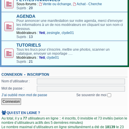
Sous-forums :
Vente ou échange
,
Achat - Cherche
Sujets :
20
AGENDA
Pour annoncer une manifestation sur notre agenda, merci d'envoyer
les informations à un de nos modérateurs en cliquant sur son nom ci
dessous.
Modérateurs :
Yeti
,
zesingle
,
clyde01
Sujets :
13
TUTORIELS
Tous les trucs pour s'inscrire, mettre une photos, scanner un
catalogue, envoyer un reportage .....
Modérateurs :
Yeti
,
clyde01
Sujets :
21
CONNEXION
•
INSCRIPTION
Nom d’utilisateur :
Mot de passe :
J’ai oublié mon mot de passe
Se souvenir de moi
QUI EST EN LIGNE ?
Au total, il y a
77
utilisateurs en ligne :: 4 inscrits, 0 invisible et 73 invités (selon le
nombre d’utilisateurs actifs des 5 dernières minutes)
Le nombre maximal d’utilisateurs en ligne simultanément a été de
18139
le 23