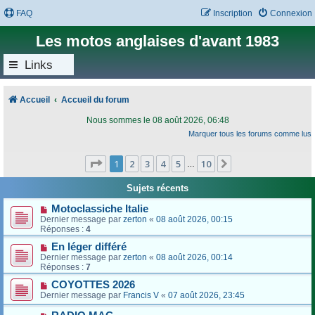
FAQ
Inscription
Connexion
Les motos anglaises d'avant 1983
Links
Accueil
Accueil du forum
Nous sommes le 08 août 2026, 06:48
Marquer tous les forums comme lus
Page
1
sur
10
1
2
3
4
5
10
Suivant
…
Sujets récents
Motoclassiche Italie
Dernier message par
zerton
«
08 août 2026, 00:15
Réponses :
4
En léger différé
Dernier message par
zerton
«
08 août 2026, 00:14
Réponses :
7
COYOTTES 2026
Dernier message par
Francis V
«
07 août 2026, 23:45