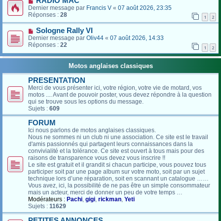
RADIO MAC
Dernier message par
Francis V
«
07 août 2026, 23:35
Réponses :
28
1
2
Sologne Rally VI
Dernier message par
Oliv44
«
07 août 2026, 14:33
Réponses :
22
1
2
Motos anglaises classiques
PRESENTATION
Merci de vous présenter ici, votre région, votre vie de motard, vos
motos .... Avant de pouvoir poster, vous devez répondre à la question
qui se trouve sous les options du message.
Sujets :
609
FORUM
Ici nous parlons de motos anglaises classiques.
Nous ne sommes ni un club ni une association. Ce site est le travail
d'amis passionnés qui partagent leurs connaissances dans la
convivialité et la tolérance. Ce site est ouvert à tous mais pour des
raisons de transparence vous devez vous inscrire !!
Le site est gratuit et il grandit si chacun participe, vous pouvez tous
participer soit par une page album sur votre moto, soit par un sujet
technique lors d’une réparation, soit en scannant un catalogue ……
Vous avez, ici, la possibilité de ne pas être un simple consommateur
mais un acteur, merci de donner un peu de votre temps …
Modérateurs :
Pachi
,
gigi
,
rickman
,
Yeti
Sujets :
11629
PETITES ANNONCES