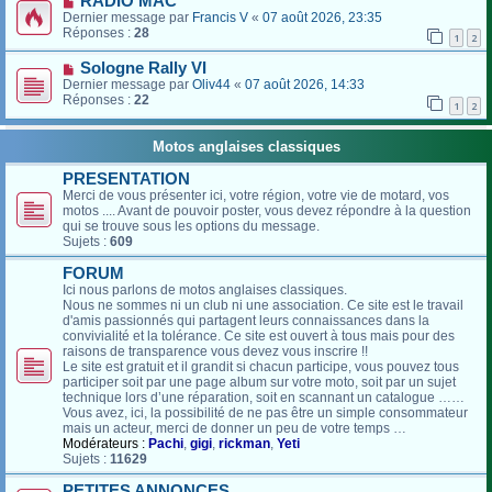
RADIO MAC
Dernier message par
Francis V
«
07 août 2026, 23:35
Réponses :
28
1
2
Sologne Rally VI
Dernier message par
Oliv44
«
07 août 2026, 14:33
Réponses :
22
1
2
Motos anglaises classiques
PRESENTATION
Merci de vous présenter ici, votre région, votre vie de motard, vos
motos .... Avant de pouvoir poster, vous devez répondre à la question
qui se trouve sous les options du message.
Sujets :
609
FORUM
Ici nous parlons de motos anglaises classiques.
Nous ne sommes ni un club ni une association. Ce site est le travail
d'amis passionnés qui partagent leurs connaissances dans la
convivialité et la tolérance. Ce site est ouvert à tous mais pour des
raisons de transparence vous devez vous inscrire !!
Le site est gratuit et il grandit si chacun participe, vous pouvez tous
participer soit par une page album sur votre moto, soit par un sujet
technique lors d’une réparation, soit en scannant un catalogue ……
Vous avez, ici, la possibilité de ne pas être un simple consommateur
mais un acteur, merci de donner un peu de votre temps …
Modérateurs :
Pachi
,
gigi
,
rickman
,
Yeti
Sujets :
11629
PETITES ANNONCES