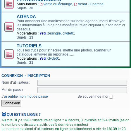
Sous-forums :
Vente ou échange
,
Achat - Cherche
Sujets :
20
AGENDA
Pour annoncer une manifestation sur notre agenda, merci d'envoyer
les informations à un de nos modérateurs en cliquant sur son nom ci
dessous.
Modérateurs :
Yeti
,
zesingle
,
clyde01
Sujets :
13
TUTORIELS
Tous les trucs pour s'inscrire, mettre une photos, scanner un
catalogue, envoyer un reportage .....
Modérateurs :
Yeti
,
clyde01
Sujets :
21
CONNEXION
•
INSCRIPTION
Nom d’utilisateur :
Mot de passe :
J’ai oublié mon mot de passe
Se souvenir de moi
QUI EST EN LIGNE ?
Au total, il y a
598
utilisateurs en ligne :: 4 inscrits, 0 invisible et 594 invités (selon
le nombre d’utilisateurs actifs des 5 dernières minutes)
Le nombre maximal d’utilisateurs en ligne simultanément a été de
18139
le 23