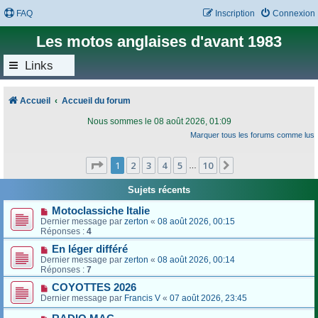
FAQ
Inscription
Connexion
Les motos anglaises d'avant 1983
Links
Accueil
Accueil du forum
Nous sommes le 08 août 2026, 01:09
Marquer tous les forums comme lus
Page
1
sur
10
1
2
3
4
5
10
Suivant
…
Sujets récents
Motoclassiche Italie
Dernier message par
zerton
«
08 août 2026, 00:15
Réponses :
4
En léger différé
Dernier message par
zerton
«
08 août 2026, 00:14
Réponses :
7
COYOTTES 2026
Dernier message par
Francis V
«
07 août 2026, 23:45