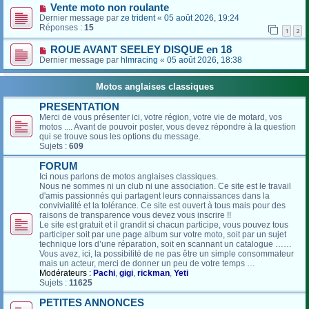
Vente moto non roulante
Dernier message par
ze trident
«
05 août 2026, 19:24
Réponses :
15
1
2
ROUE AVANT SEELEY DISQUE en 18
Dernier message par
hlmracing
«
05 août 2026, 18:38
Motos anglaises classiques
PRESENTATION
Merci de vous présenter ici, votre région, votre vie de motard, vos
motos .... Avant de pouvoir poster, vous devez répondre à la question
qui se trouve sous les options du message.
Sujets :
609
FORUM
Ici nous parlons de motos anglaises classiques.
Nous ne sommes ni un club ni une association. Ce site est le travail
d'amis passionnés qui partagent leurs connaissances dans la
convivialité et la tolérance. Ce site est ouvert à tous mais pour des
raisons de transparence vous devez vous inscrire !!
Le site est gratuit et il grandit si chacun participe, vous pouvez tous
participer soit par une page album sur votre moto, soit par un sujet
technique lors d’une réparation, soit en scannant un catalogue ……
Vous avez, ici, la possibilité de ne pas être un simple consommateur
mais un acteur, merci de donner un peu de votre temps …
Modérateurs :
Pachi
,
gigi
,
rickman
,
Yeti
Sujets :
11625
PETITES ANNONCES