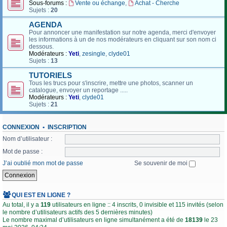
Sous-forums :
Vente ou échange
,
Achat - Cherche
Sujets :
20
AGENDA
Pour annoncer une manifestation sur notre agenda, merci d'envoyer
les informations à un de nos modérateurs en cliquant sur son nom ci
dessous.
Modérateurs :
Yeti
,
zesingle
,
clyde01
Sujets :
13
TUTORIELS
Tous les trucs pour s'inscrire, mettre une photos, scanner un
catalogue, envoyer un reportage .....
Modérateurs :
Yeti
,
clyde01
Sujets :
21
CONNEXION
•
INSCRIPTION
Nom d’utilisateur :
Mot de passe :
J’ai oublié mon mot de passe
Se souvenir de moi
QUI EST EN LIGNE ?
Au total, il y a
119
utilisateurs en ligne :: 4 inscrits, 0 invisible et 115 invités (selon
le nombre d’utilisateurs actifs des 5 dernières minutes)
Le nombre maximal d’utilisateurs en ligne simultanément a été de
18139
le 23