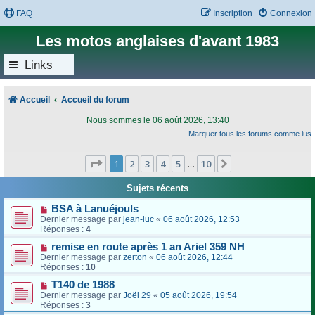
FAQ
Inscription
Connexion
Les motos anglaises d'avant 1983
Links
Accueil
Accueil du forum
Nous sommes le 06 août 2026, 13:40
Marquer tous les forums comme lus
Page
1
sur
10
1
2
3
4
5
10
Suivant
…
Sujets récents
BSA à Lanuéjouls
Dernier message par
jean-luc
«
06 août 2026, 12:53
Réponses :
4
remise en route après 1 an Ariel 359 NH
Dernier message par
zerton
«
06 août 2026, 12:44
Réponses :
10
T140 de 1988
Dernier message par
Joël 29
«
05 août 2026, 19:54
Réponses :
3