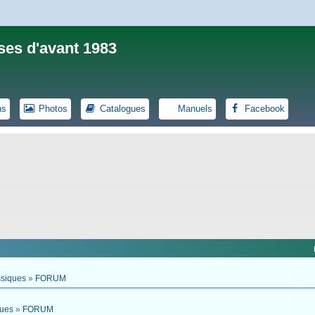
ses d'avant 1983
ns
Photos
Catalogues
Manuels
Facebook
ssiques
»
FORUM
ques
»
FORUM