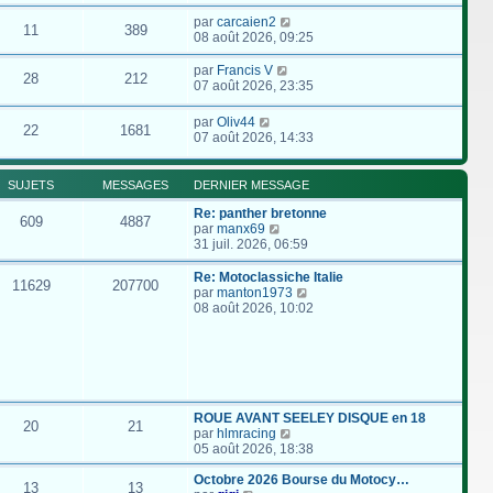
par
carcaien2
11
389
08 août 2026, 09:25
par
Francis V
28
212
07 août 2026, 23:35
par
Oliv44
22
1681
07 août 2026, 14:33
SUJETS
MESSAGES
DERNIER MESSAGE
Re: panther bretonne
609
4887
C
par
manx69
o
31 juil. 2026, 06:59
n
s
Re: Motoclassiche Italie
11629
207700
u
C
par
manton1973
l
o
08 août 2026, 10:02
t
n
e
s
r
u
l
l
e
t
d
e
e
r
ROUE AVANT SEELEY DISQUE en 18
20
21
r
l
C
par
hlmracing
n
e
o
05 août 2026, 18:38
i
d
n
e
e
s
Octobre 2026 Bourse du Motocy…
13
13
r
r