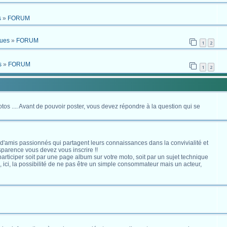
s
»
FORUM
ques
»
FORUM
1
2
s
»
FORUM
1
2
otos .... Avant de pouvoir poster, vous devez répondre à la question qui se
 d'amis passionnés qui partagent leurs connaissances dans la convivialité et
nsparence vous devez vous inscrire !!
s participer soit par une page album sur votre moto, soit par un sujet technique
ici, la possibilité de ne pas être un simple consommateur mais un acteur,