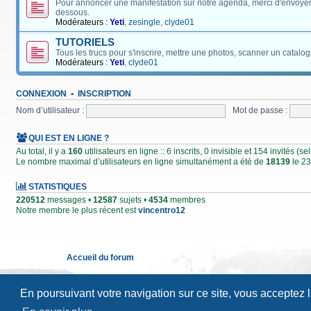
Pour annoncer une manifestation sur notre agenda, merci d'envoyer
dessous.
Modérateurs :
Yeti
,
zesingle
,
clyde01
TUTORIELS
Tous les trucs pour s'inscrire, mettre une photos, scanner un catalog
Modérateurs :
Yeti
,
clyde01
CONNEXION
•
INSCRIPTION
Nom d’utilisateur :
Mot de passe :
QUI EST EN LIGNE ?
Au total, il y a
160
utilisateurs en ligne :: 6 inscrits, 0 invisible et 154 invités (
Le nombre maximal d’utilisateurs en ligne simultanément a été de
18139
le 23
STATISTIQUES
220512
messages •
12587
sujets •
4534
membres
Notre membre le plus récent est
vincentro12
Accueil du forum
En poursuivant votre navigation sur ce site, vous acceptez 