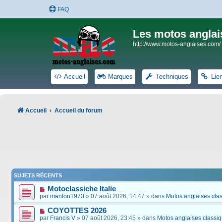
FAQ
Les motos anglai
http://www.motos-anglaises.com/
Accueil
Marques
Techniques
Lie
Accueil
Accueil du forum
SUJETS RÉCENTS
Motoclassiche Italie
par
manton1973
» 07 août 2026, 14:47 » dans
Motos anglaises cla
COYOTTES 2026
par
Francis V
» 07 août 2026, 23:45 » dans
Motos anglaises classi