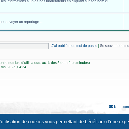
 les informations à un de nos modérateurs en cliquant sur son nom ci
ue, envoyer un reportage .....
J’ai oublié mon mot de passe
|
Se souvenir de m
selon le nombre d’utilisateurs actifs des 5 dernières minutes)
 mai 2026, 04:24
Nous con
Développé par
phpBB
® Forum Software © phpBB Limited
l’utilisation de cookies vous permettant de bénéficier d’une exp
Traduction française officielle
©
Qiaeru
Style
Prosilver New Edition
par ©
Origin