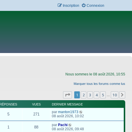
Inscription
Connexion
Nous sommes le 08 août 2026, 10:55
Marquer tous les forums comme lus
Page
1
sur
10
1
2
3
4
5
10
Su
…
RÉPONSES
VUES
DERNIER MESSAGE
par
manton1973
5
271
08 août 2026, 10:02
par
Pachi
1
88
08 août 2026, 09:48