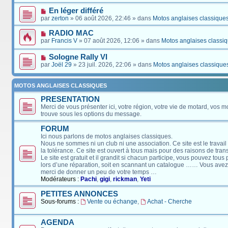
En léger différé
par
zerton
» 06 août 2026, 22:46 » dans
Motos anglaises classique
RADIO MAC
par
Francis V
» 07 août 2026, 12:06 » dans
Motos anglaises classi
Sologne Rally VI
par
Joël 29
» 23 juil. 2026, 22:06 » dans
Motos anglaises classique
MOTOS ANGLAISES CLASSIQUES
PRESENTATION
Merci de vous présenter ici, votre région, votre vie de motard, vos m
trouve sous les options du message.
FORUM
Ici nous parlons de motos anglaises classiques.
Nous ne sommes ni un club ni une association. Ce site est le travail
la tolérance. Ce site est ouvert à tous mais pour des raisons de tra
Le site est gratuit et il grandit si chacun participe, vous pouvez tou
lors d’une réparation, soit en scannant un catalogue …… Vous avez, 
merci de donner un peu de votre temps …
Modérateurs :
Pachi
,
gigi
,
rickman
,
Yeti
PETITES ANNONCES
Sous-forums :
Vente ou échange
,
Achat - Cherche
AGENDA