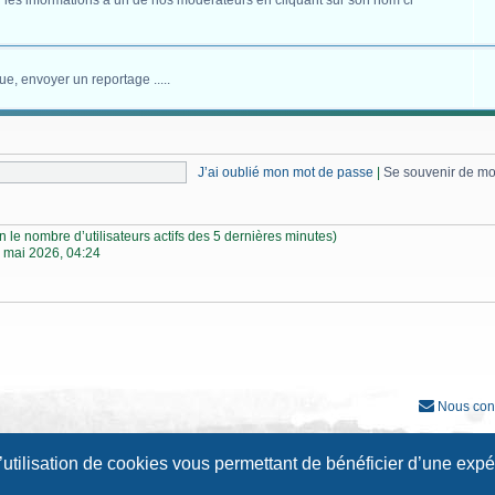
 les informations à un de nos modérateurs en cliquant sur son nom ci
ue, envoyer un reportage .....
J’ai oublié mon mot de passe
|
Se souvenir de m
elon le nombre d’utilisateurs actifs des 5 dernières minutes)
 mai 2026, 04:24
Nous con
Développé par
phpBB
® Forum Software © phpBB Limited
l’utilisation de cookies vous permettant de bénéficier d’une exp
Traduction française officielle
©
Qiaeru
Style
Prosilver New Edition
par ©
Origin