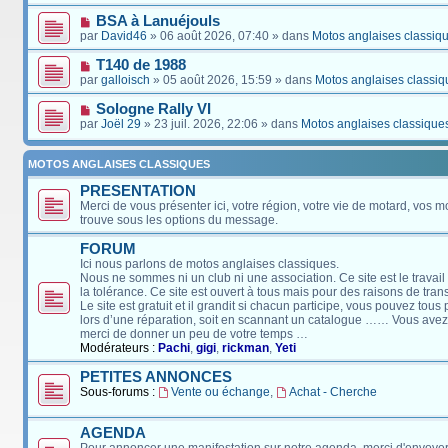
BSA à Lanuéjouls
par
David46
» 06 août 2026, 07:40 » dans
Motos anglaises classiq
T140 de 1988
par
galloisch
» 05 août 2026, 15:59 » dans
Motos anglaises classiq
Sologne Rally VI
par
Joël 29
» 23 juil. 2026, 22:06 » dans
Motos anglaises classique
MOTOS ANGLAISES CLASSIQUES
PRESENTATION
Merci de vous présenter ici, votre région, votre vie de motard, vos m
trouve sous les options du message.
FORUM
Ici nous parlons de motos anglaises classiques.
Nous ne sommes ni un club ni une association. Ce site est le travail
la tolérance. Ce site est ouvert à tous mais pour des raisons de tra
Le site est gratuit et il grandit si chacun participe, vous pouvez tou
lors d’une réparation, soit en scannant un catalogue …… Vous avez, 
merci de donner un peu de votre temps …
Modérateurs :
Pachi
,
gigi
,
rickman
,
Yeti
PETITES ANNONCES
Sous-forums :
Vente ou échange
,
Achat - Cherche
AGENDA