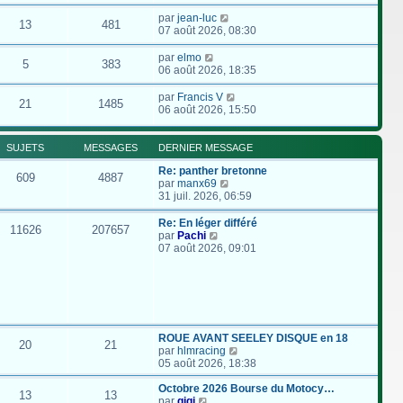
par
jean-luc
13
481
07 août 2026, 08:30
par
elmo
5
383
06 août 2026, 18:35
par
Francis V
21
1485
06 août 2026, 15:50
SUJETS
MESSAGES
DERNIER MESSAGE
Re: panther bretonne
609
4887
C
par
manx69
o
31 juil. 2026, 06:59
n
s
Re: En léger différé
11626
207657
u
C
par
Pachi
l
o
07 août 2026, 09:01
t
n
e
s
r
u
l
l
e
t
d
e
e
r
ROUE AVANT SEELEY DISQUE en 18
20
21
r
l
C
par
hlmracing
n
e
o
05 août 2026, 18:38
i
d
n
e
e
s
Octobre 2026 Bourse du Motocy…
13
13
r
r
C
u
par
gigi