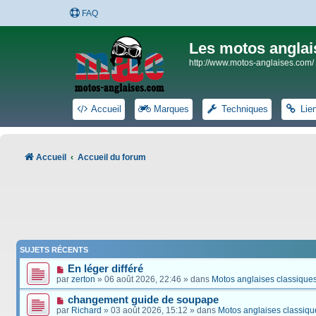
FAQ
Les motos anglai
http://www.motos-anglaises.com/
Accueil
Marques
Techniques
Lie
Accueil
Accueil du forum
SUJETS RÉCENTS
En léger différé
par
zerton
» 06 août 2026, 22:46 » dans
Motos anglaises classique
changement guide de soupape
par
Richard
» 03 août 2026, 15:12 » dans
Motos anglaises classiqu