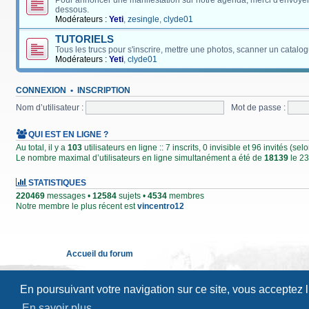
Pour annoncer une manifestation sur notre agenda, merci d'envoyer
dessous.
Modérateurs :
Yeti
,
zesingle
,
clyde01
TUTORIELS
Tous les trucs pour s'inscrire, mettre une photos, scanner un catalog
Modérateurs :
Yeti
,
clyde01
CONNEXION
•
INSCRIPTION
Nom d’utilisateur :
Mot de passe :
QUI EST EN LIGNE ?
Au total, il y a
103
utilisateurs en ligne :: 7 inscrits, 0 invisible et 96 invités (s
Le nombre maximal d’utilisateurs en ligne simultanément a été de
18139
le 23
STATISTIQUES
220469
messages •
12584
sujets •
4534
membres
Notre membre le plus récent est
vincentro12
Accueil du forum
En poursuivant votre navigation sur ce site, vous acceptez 
En savoir plus…