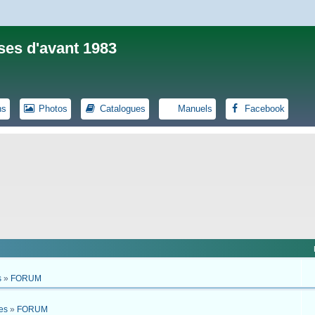
ses d'avant 1983
ns
Photos
Catalogues
Manuels
Facebook
s
»
FORUM
es
»
FORUM