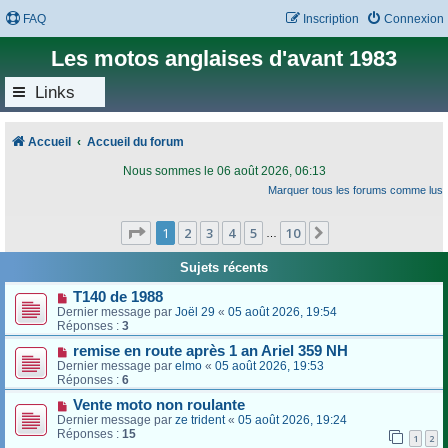
FAQ
Inscription
Connexion
Les motos anglaises d'avant 1983
Links
Accueil
Accueil du forum
Nous sommes le 06 août 2026, 06:13
Marquer tous les forums comme lus
Page
1
sur
10
1
2
3
4
5
10
Suivant
…
Sujets récents
T140 de 1988
Dernier message par
Joël 29
«
05 août 2026, 19:54
Réponses :
3
remise en route après 1 an Ariel 359 NH
Dernier message par
elmo
«
05 août 2026, 19:53
Réponses :
6
Vente moto non roulante
Dernier message par
ze trident
«
05 août 2026, 19:24
Réponses :
15
1
2