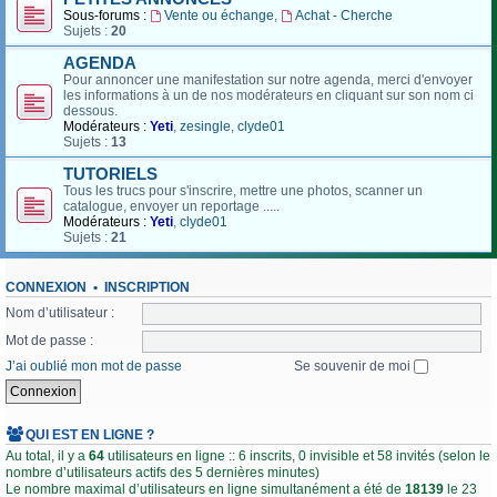
Sous-forums :
Vente ou échange
,
Achat - Cherche
Sujets :
20
AGENDA
Pour annoncer une manifestation sur notre agenda, merci d'envoyer
les informations à un de nos modérateurs en cliquant sur son nom ci
dessous.
Modérateurs :
Yeti
,
zesingle
,
clyde01
Sujets :
13
TUTORIELS
Tous les trucs pour s'inscrire, mettre une photos, scanner un
catalogue, envoyer un reportage .....
Modérateurs :
Yeti
,
clyde01
Sujets :
21
CONNEXION
•
INSCRIPTION
Nom d’utilisateur :
Mot de passe :
J’ai oublié mon mot de passe
Se souvenir de moi
QUI EST EN LIGNE ?
Au total, il y a
64
utilisateurs en ligne :: 6 inscrits, 0 invisible et 58 invités (selon le
nombre d’utilisateurs actifs des 5 dernières minutes)
Le nombre maximal d’utilisateurs en ligne simultanément a été de
18139
le 23