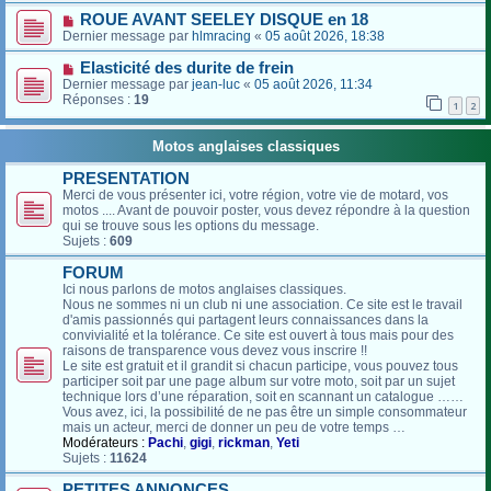
ROUE AVANT SEELEY DISQUE en 18
Dernier message par
hlmracing
«
05 août 2026, 18:38
Elasticité des durite de frein
Dernier message par
jean-luc
«
05 août 2026, 11:34
Réponses :
19
1
2
Motos anglaises classiques
PRESENTATION
Merci de vous présenter ici, votre région, votre vie de motard, vos
motos .... Avant de pouvoir poster, vous devez répondre à la question
qui se trouve sous les options du message.
Sujets :
609
FORUM
Ici nous parlons de motos anglaises classiques.
Nous ne sommes ni un club ni une association. Ce site est le travail
d'amis passionnés qui partagent leurs connaissances dans la
convivialité et la tolérance. Ce site est ouvert à tous mais pour des
raisons de transparence vous devez vous inscrire !!
Le site est gratuit et il grandit si chacun participe, vous pouvez tous
participer soit par une page album sur votre moto, soit par un sujet
technique lors d’une réparation, soit en scannant un catalogue ……
Vous avez, ici, la possibilité de ne pas être un simple consommateur
mais un acteur, merci de donner un peu de votre temps …
Modérateurs :
Pachi
,
gigi
,
rickman
,
Yeti
Sujets :
11624
PETITES ANNONCES