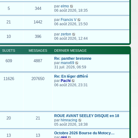
par
elmo
5
344
06 août 2026, 18:35
par
Francis V
21
1442
06 août 2026, 15:50
par
zerton
10
396
06 août 2026, 12:44
SUJETS
MESSAGES
DERNIER MESSAGE
Re: panther bretonne
609
4887
C
par
manx69
o
31 juil. 2026, 06:59
n
s
Re: En léger différé
11626
207650
u
C
par
Pachi
l
o
06 août 2026, 23:31
t
n
e
s
r
u
l
l
e
t
d
e
e
r
ROUE AVANT SEELEY DISQUE en 18
20
21
r
l
C
par
hlmracing
n
e
o
05 août 2026, 18:38
i
d
n
e
e
s
Octobre 2026 Bourse du Motocy…
13
13
r
r
C
u
par
gigi