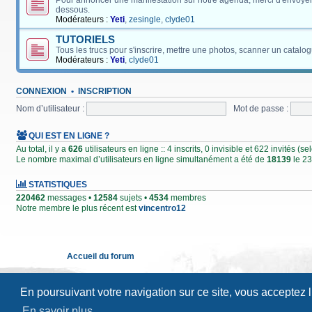
Pour annoncer une manifestation sur notre agenda, merci d'envoyer
dessous.
Modérateurs :
Yeti
,
zesingle
,
clyde01
TUTORIELS
Tous les trucs pour s'inscrire, mettre une photos, scanner un catalog
Modérateurs :
Yeti
,
clyde01
CONNEXION
•
INSCRIPTION
Nom d’utilisateur :
Mot de passe :
QUI EST EN LIGNE ?
Au total, il y a
626
utilisateurs en ligne :: 4 inscrits, 0 invisible et 622 invités (
Le nombre maximal d’utilisateurs en ligne simultanément a été de
18139
le 23
STATISTIQUES
220462
messages •
12584
sujets •
4534
membres
Notre membre le plus récent est
vincentro12
Accueil du forum
En poursuivant votre navigation sur ce site, vous acceptez 
En savoir plus…