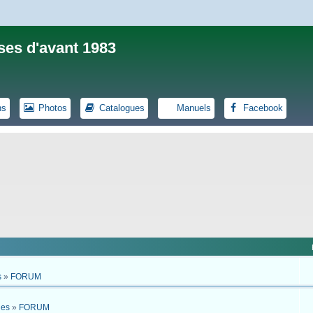
ses d'avant 1983
ns
Photos
Catalogues
Manuels
Facebook
s
»
FORUM
ues
»
FORUM