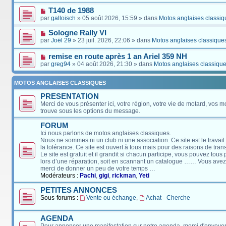
T140 de 1988
par
galloisch
» 05 août 2026, 15:59 » dans
Motos anglaises classiq
Sologne Rally VI
par
Joël 29
» 23 juil. 2026, 22:06 » dans
Motos anglaises classique
remise en route après 1 an Ariel 359 NH
par
greg94
» 04 août 2026, 21:30 » dans
Motos anglaises classiqu
MOTOS ANGLAISES CLASSIQUES
PRESENTATION
Merci de vous présenter ici, votre région, votre vie de motard, vos m
trouve sous les options du message.
FORUM
Ici nous parlons de motos anglaises classiques.
Nous ne sommes ni un club ni une association. Ce site est le travail
la tolérance. Ce site est ouvert à tous mais pour des raisons de tra
Le site est gratuit et il grandit si chacun participe, vous pouvez tou
lors d’une réparation, soit en scannant un catalogue …… Vous avez, 
merci de donner un peu de votre temps …
Modérateurs :
Pachi
,
gigi
,
rickman
,
Yeti
PETITES ANNONCES
Sous-forums :
Vente ou échange
,
Achat - Cherche
AGENDA