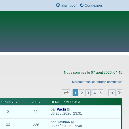
Inscription
Connexion
Nous sommes le 07 août 2026, 04:45
Marquer tous les forums comme lus
Page
1
sur
10
1
2
3
4
5
10
Su
…
RÉPONSES
VUES
DERNIER MESSAGE
par
Pachi
2
44
06 août 2026, 23:31
par
David46
12
389
06 août 2026, 19:48