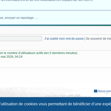
 les informations à un de nos modérateurs en cliquant sur son nom ci
ue, envoyer un reportage .....
J’ai oublié mon mot de passe
|
Se souvenir de m
selon le nombre d’utilisateurs actifs des 5 dernières minutes)
 mai 2026, 04:24
Nous con
Développé par
phpBB
® Forum Software © phpBB Limited
l’utilisation de cookies vous permettant de bénéficier d’une exp
Traduction française officielle
©
Qiaeru
Style
Prosilver New Edition
par ©
Origin