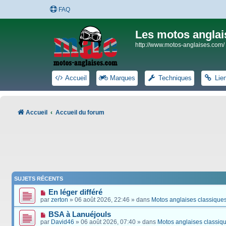
FAQ
Les motos anglai
http://www.motos-anglaises.com/
Accueil
Marques
Techniques
Lie
Accueil
Accueil du forum
SUJETS RÉCENTS
En léger différé
par
zerton
» 06 août 2026, 22:46 » dans
Motos anglaises classique
BSA à Lanuéjouls
par
David46
» 06 août 2026, 07:40 » dans
Motos anglaises classiq