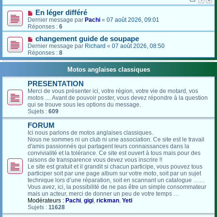
En léger différé
Dernier message par
Pachi
«
07 août 2026, 09:01
Réponses :
6
changement guide de soupape
Dernier message par
Richard
«
07 août 2026, 08:50
Réponses :
8
Motos anglaises classiques
PRESENTATION
Merci de vous présenter ici, votre région, votre vie de motard, vos
motos .... Avant de pouvoir poster, vous devez répondre à la question
qui se trouve sous les options du message.
Sujets :
609
FORUM
Ici nous parlons de motos anglaises classiques.
Nous ne sommes ni un club ni une association. Ce site est le travail
d'amis passionnés qui partagent leurs connaissances dans la
convivialité et la tolérance. Ce site est ouvert à tous mais pour des
raisons de transparence vous devez vous inscrire !!
Le site est gratuit et il grandit si chacun participe, vous pouvez tous
participer soit par une page album sur votre moto, soit par un sujet
technique lors d’une réparation, soit en scannant un catalogue ……
Vous avez, ici, la possibilité de ne pas être un simple consommateur
mais un acteur, merci de donner un peu de votre temps …
Modérateurs :
Pachi
,
gigi
,
rickman
,
Yeti
Sujets :
11628