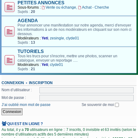
PETITES ANNONCES
Sous-forums :
Vente ou échange
,
Achat - Cherche
Sujets :
20
AGENDA
Pour annoncer une manifestation sur notre agenda, merci d'envoyer
les informations à un de nos modérateurs en cliquant sur son nom ci
dessous.
Modérateurs :
Yeti
,
zesingle
,
clyde01
Sujets :
13
TUTORIELS
Tous les trucs pour s'inscrire, mettre une photos, scanner un
catalogue, envoyer un reportage .....
Modérateurs :
Yeti
,
clyde01
Sujets :
21
CONNEXION
•
INSCRIPTION
Nom d’utilisateur :
Mot de passe :
J’ai oublié mon mot de passe
Se souvenir de moi
QUI EST EN LIGNE ?
Au total, il y a
70
utilisateurs en ligne :: 7 inscrits, 0 invisible et 63 invités (selon le
nombre d’utilisateurs actifs des 5 dernières minutes)