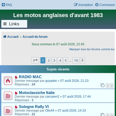
FAQ
Inscription
Connexion
Les motos anglaises d'avant 1983
Links
Accueil
Accueil du forum
Nous sommes le 07 août 2026, 22:45
Marquer tous les forums comme lus
Page
1
sur
10
1
2
3
4
5
10
Suivant
…
Sujets récents
RADIO MAC
Dernier message par
guyader
«
07 août 2026, 21:23
Réponses :
24
1
2
Motoclassiche Italie
Dernier message par
carcaien2
«
07 août 2026, 17:44
Réponses :
3
Sologne Rally VI
Dernier message par
Oliv44
«
07 août 2026, 14:33
Réponses :
22
1
2