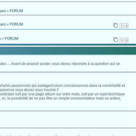
ques
»
FORUM
ques
»
FORUM
1
2
s
»
FORUM
1
2
otos .... Avant de pouvoir poster, vous devez répondre à la question qui se
 d'amis passionnés qui partagent leurs connaissances dans la convivialité et
nsparence vous devez vous inscrire !!
s participer soit par une page album sur votre moto, soit par un sujet technique
ici, la possibilité de ne pas être un simple consommateur mais un acteur,