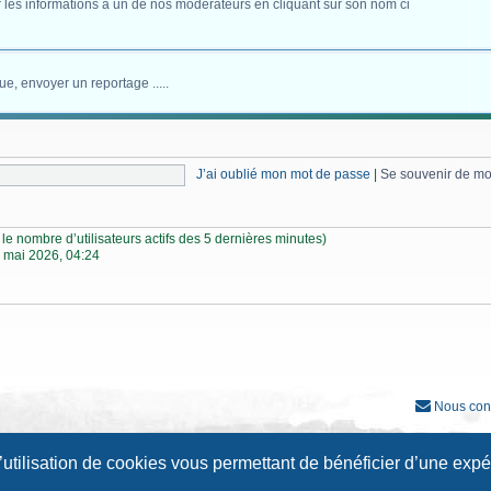
 les informations à un de nos modérateurs en cliquant sur son nom ci
ue, envoyer un reportage .....
J’ai oublié mon mot de passe
|
Se souvenir de m
lon le nombre d’utilisateurs actifs des 5 dernières minutes)
 mai 2026, 04:24
Nous con
Développé par
phpBB
® Forum Software © phpBB Limited
l’utilisation de cookies vous permettant de bénéficier d’une exp
Traduction française officielle
©
Qiaeru
Style
Prosilver New Edition
par ©
Origin