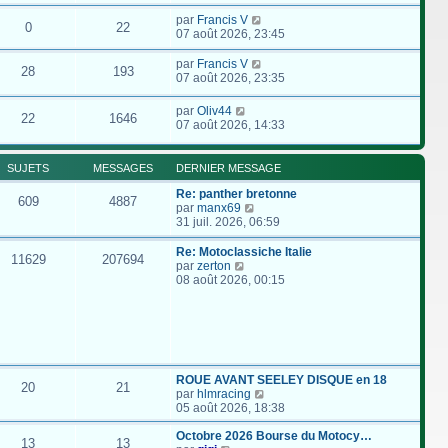
par
Francis V
0
22
07 août 2026, 23:45
par
Francis V
28
193
07 août 2026, 23:35
par
Oliv44
22
1646
07 août 2026, 14:33
SUJETS
MESSAGES
DERNIER MESSAGE
Re: panther bretonne
609
4887
C
par
manx69
o
31 juil. 2026, 06:59
n
s
Re: Motoclassiche Italie
11629
207694
u
C
par
zerton
l
o
08 août 2026, 00:15
t
n
e
s
r
u
l
l
e
t
d
e
e
r
ROUE AVANT SEELEY DISQUE en 18
20
21
r
l
C
par
hlmracing
n
e
o
05 août 2026, 18:38
i
d
n
e
e
s
Octobre 2026 Bourse du Motocy…
13
13
r
r