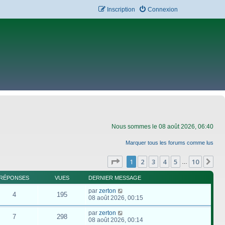
Inscription
Connexion
Nous sommes le 08 août 2026, 06:40
Marquer tous les forums comme lus
Page
1
sur
10
1
2
3
4
5
10
Su
…
RÉPONSES
VUES
DERNIER MESSAGE
par
zerton
4
195
08 août 2026, 00:15
par
zerton
7
298
08 août 2026, 00:14