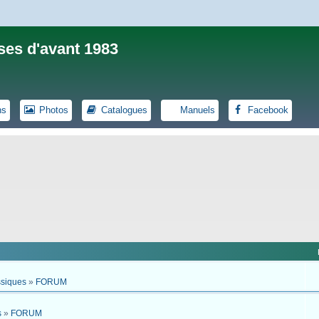
ses d'avant 1983
ns
Photos
Catalogues
Manuels
Facebook
ssiques
»
FORUM
s
»
FORUM