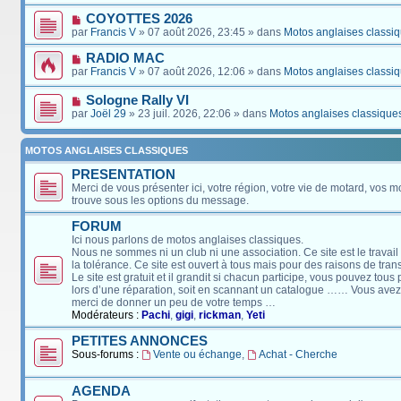
COYOTTES 2026
par
Francis V
» 07 août 2026, 23:45 » dans
Motos anglaises classi
RADIO MAC
par
Francis V
» 07 août 2026, 12:06 » dans
Motos anglaises classi
Sologne Rally VI
par
Joël 29
» 23 juil. 2026, 22:06 » dans
Motos anglaises classique
MOTOS ANGLAISES CLASSIQUES
PRESENTATION
Merci de vous présenter ici, votre région, votre vie de motard, vos m
trouve sous les options du message.
FORUM
Ici nous parlons de motos anglaises classiques.
Nous ne sommes ni un club ni une association. Ce site est le travail
la tolérance. Ce site est ouvert à tous mais pour des raisons de tra
Le site est gratuit et il grandit si chacun participe, vous pouvez tou
lors d’une réparation, soit en scannant un catalogue …… Vous avez, 
merci de donner un peu de votre temps …
Modérateurs :
Pachi
,
gigi
,
rickman
,
Yeti
PETITES ANNONCES
Sous-forums :
Vente ou échange
,
Achat - Cherche
AGENDA