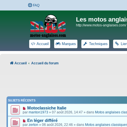
FAQ
Les motos anglai
http://www.motos-anglaises.com/
Accueil
Marques
Techniques
Lie
Accueil
Accueil du forum
SUJETS RÉCENTS
Motoclassiche Italie
par
manton1973
» 07 août 2026, 14:47 » dans
Motos anglaises cla
En léger différé
par
zerton
» 06 août 2026, 22:46 » dans
Motos anglaises classique