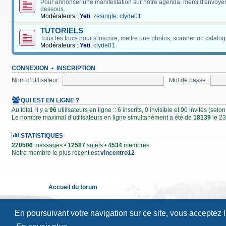
Pour annoncer une manifestation sur notre agenda, merci d'envoyer
dessous.
Modérateurs :
Yeti
,
zesingle
,
clyde01
TUTORIELS
Tous les trucs pour s'inscrire, mettre une photos, scanner un catalog
Modérateurs :
Yeti
,
clyde01
CONNEXION
•
INSCRIPTION
Nom d’utilisateur :
Mot de passe :
QUI EST EN LIGNE ?
Au total, il y a
96
utilisateurs en ligne :: 6 inscrits, 0 invisible et 90 invités (se
Le nombre maximal d’utilisateurs en ligne simultanément a été de
18139
le 23
STATISTIQUES
220506
messages •
12587
sujets •
4534
membres
Notre membre le plus récent est
vincentro12
Accueil du forum
En poursuivant votre navigation sur ce site, vous acceptez 