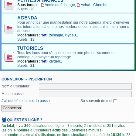
PETITES ANNONCES
Sous-forums :
Vente ou échange
,
Achat - Cherche
Sujets :
20
AGENDA
Pour annoncer une manifestation sur notre agenda, merci d'envoyer
les informations à un de nos modérateurs en cliquant sur son nom ci
dessous.
Modérateurs :
Yeti
,
zesingle
,
clyde01
Sujets :
13
TUTORIELS
Tous les trucs pour s'inscrire, mettre une photos, scanner un
catalogue, envoyer un reportage .....
Modérateurs :
Yeti
,
clyde01
Sujets :
21
CONNEXION
•
INSCRIPTION
Nom d’utilisateur :
Mot de passe :
J’ai oublié mon mot de passe
Se souvenir de moi
QUI EST EN LIGNE ?
Au total, il y a
360
utilisateurs en ligne :: 7 inscrits, 2 invisibles et 351 invités
(selon le nombre d’utilisateurs actifs des 5 dernières minutes)
Le nombre maximal d’utilisateurs en ligne simultanément a été de
18139
le 23