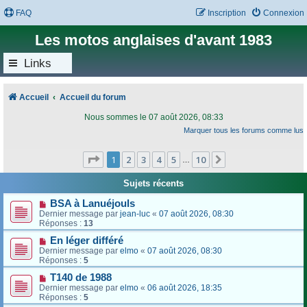
FAQ
Inscription
Connexion
Les motos anglaises d'avant 1983
Links
Accueil
Accueil du forum
Nous sommes le 07 août 2026, 08:33
Marquer tous les forums comme lus
Page
1
sur
10
1
2
3
4
5
10
Suivant
…
Sujets récents
BSA à Lanuéjouls
Dernier message par
jean-luc
«
07 août 2026, 08:30
Réponses :
13
En léger différé
Dernier message par
elmo
«
07 août 2026, 08:30
Réponses :
5
T140 de 1988
Dernier message par
elmo
«
06 août 2026, 18:35
Réponses :
5