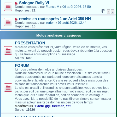
Sologne Rally VI
Dernier message par
Francis V
«
06 août 2026, 15:50
Réponses :
21
1
2
remise en route après 1 an Ariel 359 NH
Dernier message par
zerton
«
06 août 2026, 12:44
Réponses :
10
Motos anglaises classiques
PRESENTATION
Merci de vous présenter ici, votre région, votre vie de motard, vos
motos .... Avant de pouvoir poster, vous devez répondre à la question
qui se trouve sous les options du message.
Sujets :
609
FORUM
Ici nous parlons de motos anglaises classiques.
Nous ne sommes ni un club ni une association. Ce site est le travail
d'amis passionnés qui partagent leurs connaissances dans la
convivialité et la tolérance. Ce site est ouvert à tous mais pour des
raisons de transparence vous devez vous inscrire !!
Le site est gratuit et il grandit si chacun participe, vous pouvez tous
participer soit par une page album sur votre moto, soit par un sujet
technique lors d’une réparation, soit en scannant un catalogue ……
Vous avez, ici, la possibilité de ne pas être un simple consommateur
mais un acteur, merci de donner un peu de votre temps …
Modérateurs :
Pachi
,
gigi
,
rickman
,
Yeti
Sujets :
11626