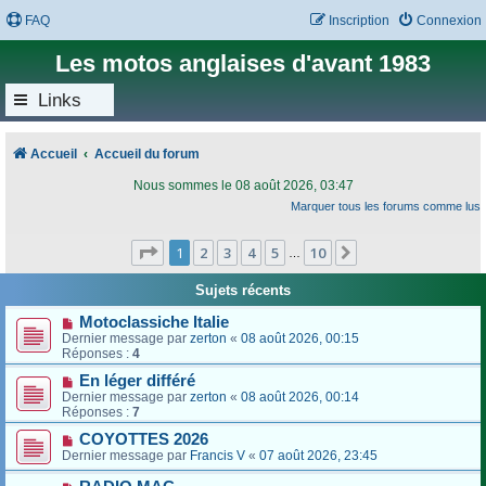
FAQ
Inscription
Connexion
Les motos anglaises d'avant 1983
Links
Accueil
Accueil du forum
Nous sommes le 08 août 2026, 03:47
Marquer tous les forums comme lus
Page
1
sur
10
1
2
3
4
5
10
Suivant
…
Sujets récents
Motoclassiche Italie
Dernier message par
zerton
«
08 août 2026, 00:15
Réponses :
4
En léger différé
Dernier message par
zerton
«
08 août 2026, 00:14
Réponses :
7
COYOTTES 2026
Dernier message par
Francis V
«
07 août 2026, 23:45