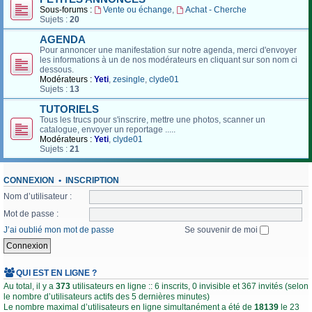
Sous-forums :
Vente ou échange
,
Achat - Cherche
Sujets :
20
AGENDA
Pour annoncer une manifestation sur notre agenda, merci d'envoyer
les informations à un de nos modérateurs en cliquant sur son nom ci
dessous.
Modérateurs :
Yeti
,
zesingle
,
clyde01
Sujets :
13
TUTORIELS
Tous les trucs pour s'inscrire, mettre une photos, scanner un
catalogue, envoyer un reportage .....
Modérateurs :
Yeti
,
clyde01
Sujets :
21
CONNEXION
•
INSCRIPTION
Nom d’utilisateur :
Mot de passe :
J’ai oublié mon mot de passe
Se souvenir de moi
QUI EST EN LIGNE ?
Au total, il y a
373
utilisateurs en ligne :: 6 inscrits, 0 invisible et 367 invités (selon
le nombre d’utilisateurs actifs des 5 dernières minutes)
Le nombre maximal d’utilisateurs en ligne simultanément a été de
18139
le 23