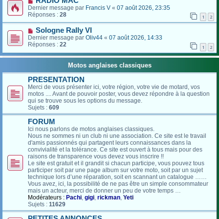
RADIO MAC
Dernier message par
Francis V
«
07 août 2026, 23:35
Réponses :
28
1
2
Sologne Rally VI
Dernier message par
Oliv44
«
07 août 2026, 14:33
Réponses :
22
1
2
Motos anglaises classiques
PRESENTATION
Merci de vous présenter ici, votre région, votre vie de motard, vos
motos .... Avant de pouvoir poster, vous devez répondre à la question
qui se trouve sous les options du message.
Sujets :
609
FORUM
Ici nous parlons de motos anglaises classiques.
Nous ne sommes ni un club ni une association. Ce site est le travail
d'amis passionnés qui partagent leurs connaissances dans la
convivialité et la tolérance. Ce site est ouvert à tous mais pour des
raisons de transparence vous devez vous inscrire !!
Le site est gratuit et il grandit si chacun participe, vous pouvez tous
participer soit par une page album sur votre moto, soit par un sujet
technique lors d’une réparation, soit en scannant un catalogue ……
Vous avez, ici, la possibilité de ne pas être un simple consommateur
mais un acteur, merci de donner un peu de votre temps …
Modérateurs :
Pachi
,
gigi
,
rickman
,
Yeti
Sujets :
11629
PETITES ANNONCES