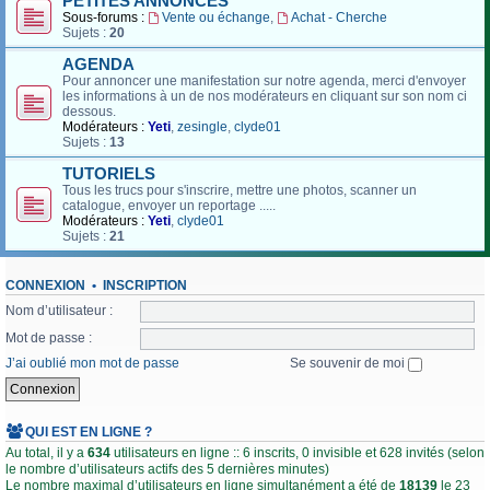
PETITES ANNONCES
Sous-forums :
Vente ou échange
,
Achat - Cherche
Sujets :
20
AGENDA
Pour annoncer une manifestation sur notre agenda, merci d'envoyer
les informations à un de nos modérateurs en cliquant sur son nom ci
dessous.
Modérateurs :
Yeti
,
zesingle
,
clyde01
Sujets :
13
TUTORIELS
Tous les trucs pour s'inscrire, mettre une photos, scanner un
catalogue, envoyer un reportage .....
Modérateurs :
Yeti
,
clyde01
Sujets :
21
CONNEXION
•
INSCRIPTION
Nom d’utilisateur :
Mot de passe :
J’ai oublié mon mot de passe
Se souvenir de moi
QUI EST EN LIGNE ?
Au total, il y a
634
utilisateurs en ligne :: 6 inscrits, 0 invisible et 628 invités (selon
le nombre d’utilisateurs actifs des 5 dernières minutes)
Le nombre maximal d’utilisateurs en ligne simultanément a été de
18139
le 23