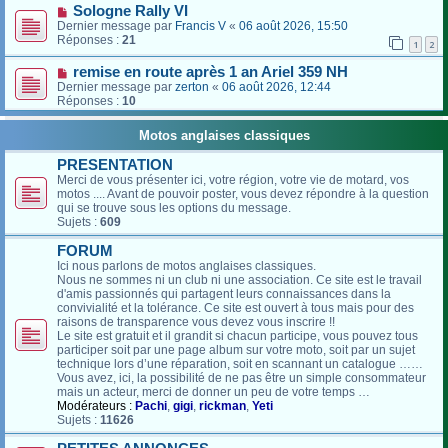
Sologne Rally VI
Dernier message par
Francis V
«
06 août 2026, 15:50
Réponses :
21
1
2
remise en route après 1 an Ariel 359 NH
Dernier message par
zerton
«
06 août 2026, 12:44
Réponses :
10
Motos anglaises classiques
PRESENTATION
Merci de vous présenter ici, votre région, votre vie de motard, vos
motos .... Avant de pouvoir poster, vous devez répondre à la question
qui se trouve sous les options du message.
Sujets :
609
FORUM
Ici nous parlons de motos anglaises classiques.
Nous ne sommes ni un club ni une association. Ce site est le travail
d'amis passionnés qui partagent leurs connaissances dans la
convivialité et la tolérance. Ce site est ouvert à tous mais pour des
raisons de transparence vous devez vous inscrire !!
Le site est gratuit et il grandit si chacun participe, vous pouvez tous
participer soit par une page album sur votre moto, soit par un sujet
technique lors d’une réparation, soit en scannant un catalogue ……
Vous avez, ici, la possibilité de ne pas être un simple consommateur
mais un acteur, merci de donner un peu de votre temps …
Modérateurs :
Pachi
,
gigi
,
rickman
,
Yeti
Sujets :
11626