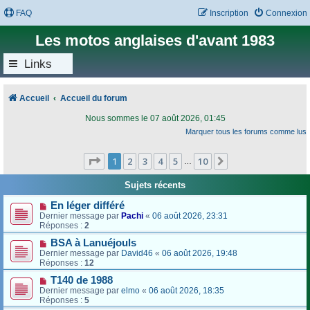
FAQ
Inscription
Connexion
Les motos anglaises d'avant 1983
Links
Accueil
Accueil du forum
Nous sommes le 07 août 2026, 01:45
Marquer tous les forums comme lus
Page
1
sur
10
1
2
3
4
5
10
Suivant
…
Sujets récents
En léger différé
Dernier message par
Pachi
«
06 août 2026, 23:31
Réponses :
2
BSA à Lanuéjouls
Dernier message par
David46
«
06 août 2026, 19:48
Réponses :
12
T140 de 1988
Dernier message par
elmo
«
06 août 2026, 18:35
Réponses :
5