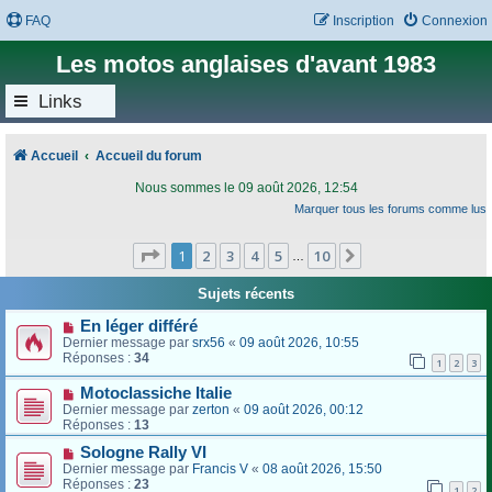
FAQ
Inscription
Connexion
Les motos anglaises d'avant 1983
Links
Accueil
Accueil du forum
Nous sommes le 09 août 2026, 12:54
Marquer tous les forums comme lus
Page
1
sur
10
1
2
3
4
5
10
Suivant
…
Sujets récents
En léger différé
Dernier message par
srx56
«
09 août 2026, 10:55
Réponses :
34
1
2
3
Motoclassiche Italie
Dernier message par
zerton
«
09 août 2026, 00:12
Réponses :
13
Sologne Rally VI
Dernier message par
Francis V
«
08 août 2026, 15:50
Réponses :
23
1
2