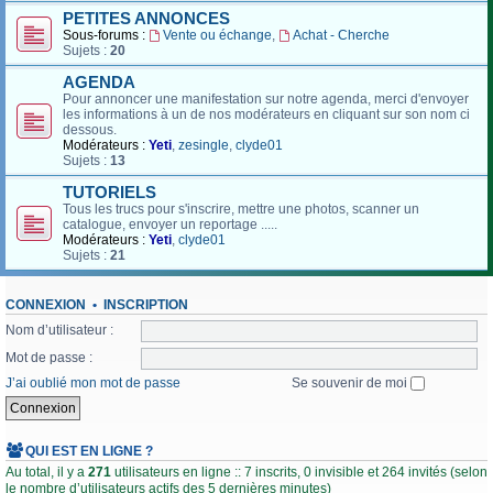
PETITES ANNONCES
Sous-forums :
Vente ou échange
,
Achat - Cherche
Sujets :
20
AGENDA
Pour annoncer une manifestation sur notre agenda, merci d'envoyer
les informations à un de nos modérateurs en cliquant sur son nom ci
dessous.
Modérateurs :
Yeti
,
zesingle
,
clyde01
Sujets :
13
TUTORIELS
Tous les trucs pour s'inscrire, mettre une photos, scanner un
catalogue, envoyer un reportage .....
Modérateurs :
Yeti
,
clyde01
Sujets :
21
CONNEXION
•
INSCRIPTION
Nom d’utilisateur :
Mot de passe :
J’ai oublié mon mot de passe
Se souvenir de moi
QUI EST EN LIGNE ?
Au total, il y a
271
utilisateurs en ligne :: 7 inscrits, 0 invisible et 264 invités (selon
le nombre d’utilisateurs actifs des 5 dernières minutes)