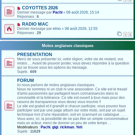
COYOTTES 2026
Dernier message par
Pachi
«
08 août 2026, 15:14
Réponses :
6
RADIO MAC
Dernier message par
elmo
«
08 août 2026, 12:55
Réponses :
29
1
2
Motos anglaises classiques
PRESENTATION
Merci de vous présenter ici, votre région, votre vie de motard, vos
motos .... Avant de pouvoir poster, vous devez répondre à la question
qui se trouve sous les options du message.
Sujets :
609
FORUM
Ici nous parlons de motos anglaises classiques.
Nous ne sommes ni un club ni une association. Ce site est le travail
d'amis passionnés qui partagent leurs connaissances dans la
convivialité et la tolérance. Ce site est ouvert à tous mais pour des
raisons de transparence vous devez vous inscrire !!
Le site est gratuit et il grandit si chacun participe, vous pouvez tous
participer soit par une page album sur votre moto, soit par un sujet
technique lors d’une réparation, soit en scannant un catalogue ……
Vous avez, ici, la possibilité de ne pas être un simple consommateur
mais un acteur, merci de donner un peu de votre temps …
Modérateurs :
Pachi
,
gigi
,
rickman
,
Yeti
Sujets :
11629