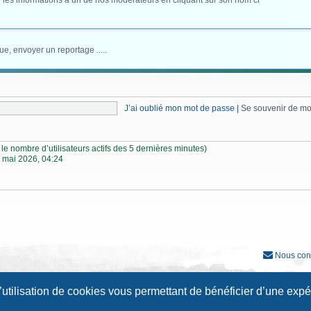
 les informations à un de nos modérateurs en cliquant sur son nom ci
ue, envoyer un reportage .....
J’ai oublié mon mot de passe
|
Se souvenir de m
lon le nombre d’utilisateurs actifs des 5 dernières minutes)
 mai 2026, 04:24
Nous con
Développé par
phpBB
® Forum Software © phpBB Limited
l’utilisation de cookies vous permettant de bénéficier d’une exp
Traduction française officielle
©
Qiaeru
Style
Prosilver New Edition
par ©
Origin