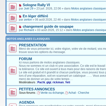
Sologne Rally VI
par
Joël 29
» 23 juil. 2026, 22:06 » dans
Motos anglaises classique
En léger différé
par
zerton
» 06 août 2026, 22:46 » dans
Motos anglaises classique
changement guide de soupape
par
Richard
» 03 août 2026, 15:12 » dans
Motos anglaises classiqu
MOTOS ANGLAISES CLASSIQUES
PRESENTATION
Merci de vous présenter ici, votre région, votre vie de motard, vos m
trouve sous les options du message.
FORUM
Ici nous parlons de motos anglaises classiques.
Nous ne sommes ni un club ni une association. Ce site est le travail
la tolérance. Ce site est ouvert à tous mais pour des raisons de tra
Le site est gratuit et il grandit si chacun participe, vous pouvez tou
lors d’une réparation, soit en scannant un catalogue …… Vous avez, 
merci de donner un peu de votre temps …
Modérateurs :
Pachi
,
gigi
,
rickman
,
Yeti
PETITES ANNONCES
Sous-forums :
Vente ou échange
,
Achat - Cherche
AGENDA