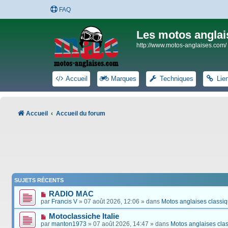
FAQ
Les motos anglai
http://www.motos-anglaises.com/
Accueil
Marques
Techniques
Lie
Accueil
Accueil du forum
SUJETS RÉCENTS
RADIO MAC
par
Francis V
» 07 août 2026, 12:06 » dans
Motos anglaises classi
Motoclassiche Italie
par
manton1973
» 07 août 2026, 14:47 » dans
Motos anglaises cla