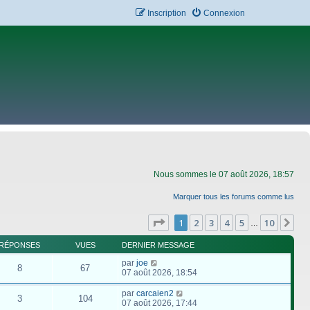
Inscription
Connexion
Nous sommes le 07 août 2026, 18:57
Marquer tous les forums comme lus
Page
1
sur
10
1
2
3
4
5
10
Su
…
RÉPONSES
VUES
DERNIER MESSAGE
par
joe
8
67
07 août 2026, 18:54
par
carcaien2
3
104
07 août 2026, 17:44