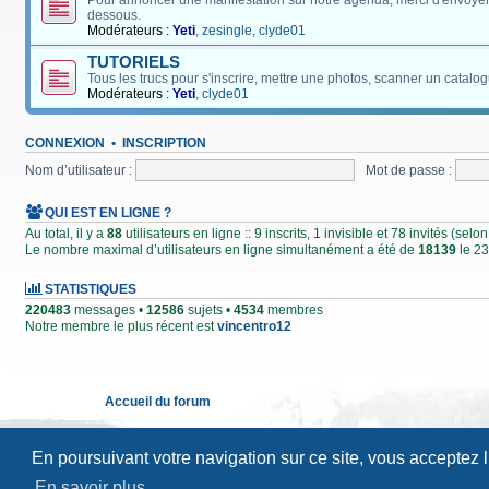
Pour annoncer une manifestation sur notre agenda, merci d'envoyer
dessous.
Modérateurs :
Yeti
,
zesingle
,
clyde01
TUTORIELS
Tous les trucs pour s'inscrire, mettre une photos, scanner un catalog
Modérateurs :
Yeti
,
clyde01
CONNEXION
•
INSCRIPTION
Nom d’utilisateur :
Mot de passe :
QUI EST EN LIGNE ?
Au total, il y a
88
utilisateurs en ligne :: 9 inscrits, 1 invisible et 78 invités (se
Le nombre maximal d’utilisateurs en ligne simultanément a été de
18139
le 23
STATISTIQUES
220483
messages •
12586
sujets •
4534
membres
Notre membre le plus récent est
vincentro12
Accueil du forum
En poursuivant votre navigation sur ce site, vous acceptez 
En savoir plus…