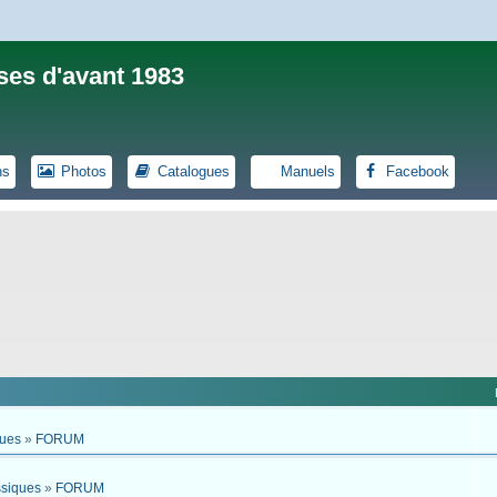
ses d'avant 1983
ns
Photos
Catalogues
Manuels
Facebook
ques
»
FORUM
ssiques
»
FORUM