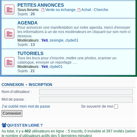
PETITES ANNONCES
Sous-forums :
Vente ou échange
,
Achat - Cherche
Sujets :
20
AGENDA
Pour annoncer une manifestation sur notre agenda, merci d'envoyer
les informations à un de nos modérateurs en cliquant sur son nom ci
dessous.
Modérateurs :
Yeti
,
zesingle
,
clyde01
Sujets :
13
TUTORIELS
Tous les trucs pour s'inscrire, mettre une photos, scanner un
catalogue, envoyer un reportage .....
Modérateurs :
Yeti
,
clyde01
Sujets :
21
CONNEXION
•
INSCRIPTION
Nom d’utilisateur :
Mot de passe :
J’ai oublié mon mot de passe
Se souvenir de moi
QUI EST EN LIGNE ?
Au total, il y a
402
utilisateurs en ligne :: 5 inscrits, 0 invisible et 397 invités (selon
le nombre d’utilisateurs actifs des 5 dernières minutes)