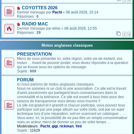
COYOTTES 2026
Dernier message par
Pachi
«
08 août 2026, 15:14
Réponses :
6
RADIO MAC
Dernier message par
elmo
«
08 août 2026, 12:55
Réponses :
29
1
2
Motos anglaises classiques
PRESENTATION
Merci de vous présenter ici, votre région, votre vie de motard, vos
motos .... Avant de pouvoir poster, vous devez répondre à la question
qui se trouve sous les options du message.
Sujets :
609
FORUM
Ici nous parlons de motos anglaises classiques.
Nous ne sommes ni un club ni une association. Ce site est le travail
d'amis passionnés qui partagent leurs connaissances dans la
convivialité et la tolérance. Ce site est ouvert à tous mais pour des
raisons de transparence vous devez vous inscrire !!
Le site est gratuit et il grandit si chacun participe, vous pouvez tous
participer soit par une page album sur votre moto, soit par un sujet
technique lors d’une réparation, soit en scannant un catalogue ……
Vous avez, ici, la possibilité de ne pas être un simple consommateur
mais un acteur, merci de donner un peu de votre temps …
Modérateurs :
Pachi
,
gigi
,
rickman
,
Yeti
Sujets :
11629