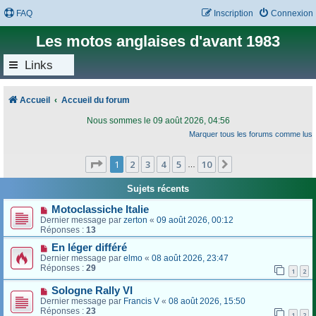
FAQ
Inscription
Connexion
Les motos anglaises d'avant 1983
Links
Accueil
Accueil du forum
Nous sommes le 09 août 2026, 04:56
Marquer tous les forums comme lus
Page
1
sur
10
1
2
3
4
5
10
Suivant
…
Sujets récents
Motoclassiche Italie
Dernier message par
zerton
«
09 août 2026, 00:12
Réponses :
13
En léger différé
Dernier message par
elmo
«
08 août 2026, 23:47
Réponses :
29
1
2
Sologne Rally VI
Dernier message par
Francis V
«
08 août 2026, 15:50
Réponses :
23
1
2